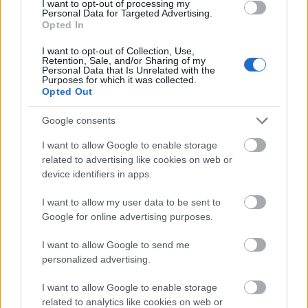
pontossággal kiszámító algoritmust fejlesztettek. Ha
I want to opt-out of processing my
Personal Data for Targeted Advertising.
az „ujjlenyomat” tényleges összehasonlító adatai az
Opted In
előzetesen kialakított adatbázisban
rendelkezésünkre állnak, törvényszéki esetek fizikai
I want to opt-out of Collection, Use,
Retention, Sale, and/or Sharing of my
tárgyai pontosan visszakövethetők a forrásig, a 3D
Personal Data that Is Unrelated with the
printerig, amelyen készítették.
Purposes for which it was collected.
Opted Out
Az első teszteredmények 99,8 százalékosra
Google consents
sikerültek. Tíz hónap múlva újabb teszteket
végeztek, mert meg akarták állapítani, hogy a
I want to allow Google to enable storage
printerek további használata befolyásolja-e
related to advertising like cookies on web or
PrinTracker hatékonyságát. Ugyanaz lett az
device identifiers in apps.
eredmény. Még egy teszt következett – különféle
módon megsérült, tehát nehezebben azonosítható
I want to allow my user data to be sent to
kulcsokat vizsgáltak. PrinTracker 92 százalékot
Google for online advertising purposes.
teljesített.
I want to allow Google to send me
A kutatók bizakodnak, hogy rendszerüket bármilyen
personalized advertising.
tárgy visszakövetésére és az eredeti printer
azonosítására felhasználhatják.
I want to allow Google to enable storage
related to analytics like cookies on web or