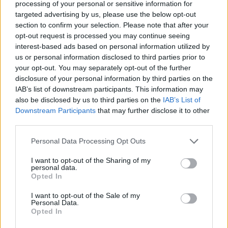
processing of your personal or sensitive information for
targeted advertising by us, please use the below opt-out
section to confirm your selection. Please note that after your
opt-out request is processed you may continue seeing
interest-based ads based on personal information utilized by
us or personal information disclosed to third parties prior to
your opt-out. You may separately opt-out of the further
Nem egyformák a 3D nyomtatók, gyártásuk során
disclosure of your personal information by third parties on the
módosul a hardver, ami minden egyes tárgyon
IAB’s list of downstream participants. This information may
egyedi, szükségszerű és megváltoztathatatlan
also be disclosed by us to third parties on the
IAB’s List of
mintákat generál.
Downstream Participants
that may further disclose it to other
third parties.
A nyomkövetőt kereskedelmi forgalomban
Please note that this website/app uses one or more Google
beszerezhető 14 különböző printerrel készített öt
Personal Data Processing Opt Outs
services and may gather and store information including but
ajtókulccsal tesztelték. 10 FDM technológiát, 4
not limited to your visit or usage behaviour. You may click to
I want to opt-out of the Sharing of my
sztereolitográfiát használt. A kulcsokról tintasugaras
personal data.
grant or deny consent to Google and its third-party tags to
szkennerrel készítettek digitális képet. A képeket úgy
Opted In
use your data for below specified purposes in below Google
javították fel, hogy azonosíthatók legyenek a
consent section.
I want to opt-out of the Sale of my
nyomtatószál-mintázatok. Ezt követően, az
Personal Data.
„ujjlenyomat” eredetiségét hitelesítendő, a kulcsok
Opted In
közötti eltéréseket milliméter-szint alatti