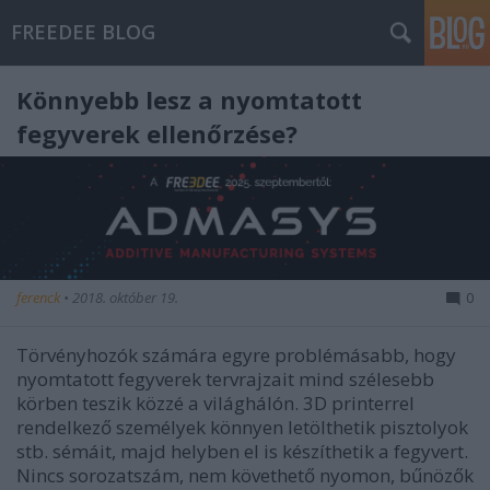
FREEDEE BLOG
Könnyebb lesz a nyomtatott
fegyverek ellenőrzése?
ferenck
•
2018. október 19.
0
Törvényhozók számára egyre problémásabb, hogy
nyomtatott fegyverek tervrajzait mind szélesebb
körben teszik közzé a világhálón. 3D printerrel
rendelkező személyek könnyen letölthetik pisztolyok
stb. sémáit, majd helyben el is készíthetik a fegyvert.
Nincs sorozatszám, nem követhető nyomon, bűnözők