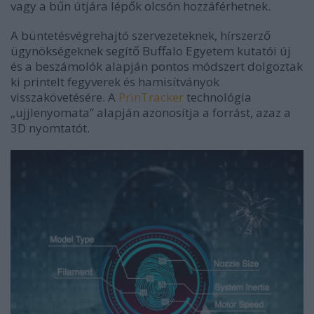
vagy a bűn útjára lépők olcsón hozzáférhetnek.
A büntetésvégrehajtó szervezeteknek, hírszerző
ügynökségeknek segítő Buffalo Egyetem kutatói új
és a beszámolók alapján pontos módszert dolgoztak
ki printelt fegyverek és hamisítványok
visszakövetésére. A
PrinTracker
technológia
„ujjlenyomata” alapján azonosítja a forrást, azaz a
3D nyomtatót.