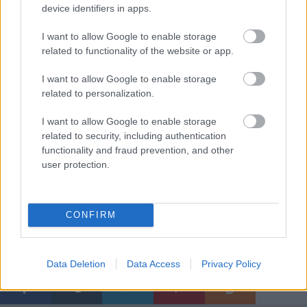
A nem hagyományos módon készített fegyverek
device identifiers in apps.
szabályozása azonban nem lesz könnyű. Printelt
I want to allow Google to enable storage
fegyverek nyomon követéséhez ugyanis az összes
related to functionality of the website or app.
eladott 3D nyomtatóról és a vásárlókról kellenének
információk. Az „ujjlenyomatokat” kormányzati
I want to allow Google to enable storage
adatbázisban tárolnák.
related to personalization.
Figyelembe véve, hogy az Egyesült Államokban a
I want to allow Google to enable storage
lakosság birtokában lévő 79 millió regisztrált
related to security, including authentication
pisztoly stb. a feltételezett fegyvereknek mindössze 9
functionality and fraud prevention, and other
százaléka, PrinTracker bevezetésére és eredményes
user protection.
használatára valószínűleg még várni kell egy ideig.
CONFIRM
Címkék:
fegyver
szabályozás
algoritmus
Data Deletion
Data Access
Privacy Policy