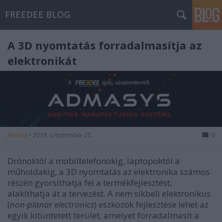
FREEDEE BLOG
A 3D nyomtatás forradalmasítja az
elektronikát
ferenck
•
2018. szeptember 25.
0
Drónoktól a mobiltelefonokig, laptopoktól a
műholdakig, a 3D nyomtatás az elektronika számos
részén gyorsíthatja fel a termékfejlesztést,
alakíthatja át a tervezést. A nem síkbeli elektronikus
(
non-planar electronics
) eszközök fejlesztése lehet az
egyik kitüntetett terület, amelyet forradalmasít a