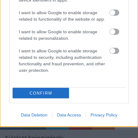
device identifiers in apps.
ráadásul az elektronikában az átfogóbb
alkalmazások miatt sokkal több anyagra van
I want to allow Google to enable storage
szükség, mint a mechanikus szektorban.
related to functionality of the website or app.
Az elektronika területét az elterjedt additív
I want to allow Google to enable storage
technológiák alapanyaggyártói is kiemelten kezelik.
related to personalization.
A különböző eljárásokhoz mind készül
ESD védelmet
biztosító alapanyag
, így ESD nyomtatószál, ESD
I want to allow Google to enable storage
műgyanta és ESD tulajdonságú nyomtatópor is
related to security, including authentication
elérhető a piacon.
functionality and fraud prevention, and other
user protection.
CONFIRM
Címkék:
jövő
kütyü
áramkör
polimer
fémnyomtatás
viselhető
technológiák
Data Deletion
Data Access
Privacy Policy
Ajánlott bejegyzések: