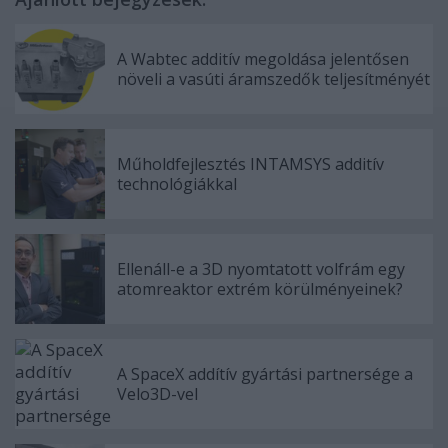
A Wabtec additív megoldása jelentősen
növeli a vasúti áramszedők teljesítményét
Műholdfejlesztés INTAMSYS additív
technológiákkal
Ellenáll-e a 3D nyomtatott volfrám egy
atomreaktor extrém körülményeinek?
A SpaceX addítív gyártási partnersége a
Velo3D-vel