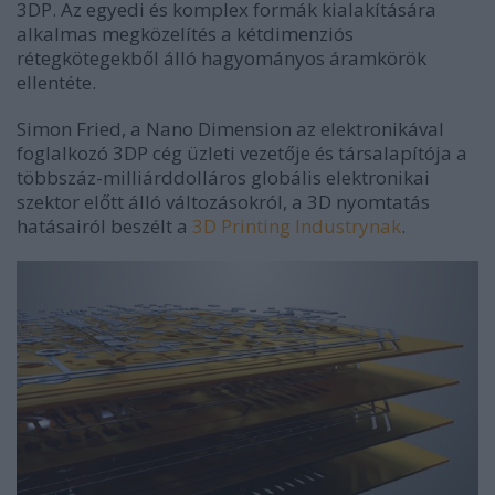
3DP. Az egyedi és komplex formák kialakítására
alkalmas megközelítés a kétdimenziós
rétegkötegekből álló hagyományos áramkörök
ellentéte.
Simon Fried, a Nano Dimension az elektronikával
foglalkozó 3DP cég üzleti vezetője és társalapítója a
többszáz-milliárddolláros globális elektronikai
szektor előtt álló változásokról, a 3D nyomtatás
hatásairól beszélt a
3D Printing Industrynak
.