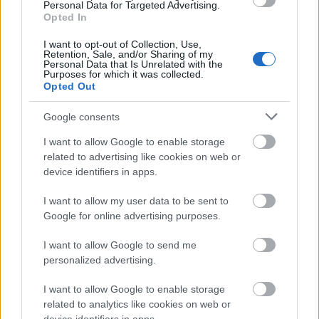
elektronikus termékekben egyre kisebb térbe kell
Personal Data for Targeted Advertising.
Opted In
egyre több funkciót bezsúfolni, más területeken
hasonló igények mutatkoznak – hangsúlyozza Fried.
I want to opt-out of Collection, Use,
Retention, Sale, and/or Sharing of my
A Nano Dimension több elektronikai gyártóval áll
Personal Data that Is Unrelated with the
Purposes for which it was collected.
kapcsolatban, amelyek DragonFly 2020 printerüket
Opted Out
használják. Az elektronikus szektor mellett meg nem
nevezett védelmi, orvosi és szállítási szervezetekkel
Google consents
szintén együttműködnek. A potenciális
alkalmazások közé tartoznak a viselhető (
wearable
)
I want to allow Google to enable storage
related to advertising like cookies on web or
technológiák, az okosórák és az elektromos
device identifiers in apps.
járművek is.
I want to allow my user data to be sent to
„Örülünk, hogy részben mi is az alapvető változások
Google for online advertising purposes.
alakítói közé tartozunk”
– mondta Fried, arra utalva,
hogy a polimer- és fémnyomtatás a mechanika után
I want to allow Google to send me
az elektronikában is megjelent.
personalized advertising.
Elképzelése szerint a gyártás és az összeszerelés
I want to allow Google to enable storage
egyetlen folyamatba integrálható. Jelenleg azonban
related to analytics like cookies on web or
még főként az anyagfejlesztésre kell összpontosítani,