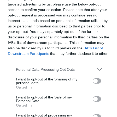
targeted advertising by us, please use the below opt-out
section to confirm your selection. Please note that after your
opt-out request is processed you may continue seeing
interest-based ads based on personal information utilized by
us or personal information disclosed to third parties prior to
your opt-out. You may separately opt-out of the further
disclosure of your personal information by third parties on the
IAB’s list of downstream participants. This information may
also be disclosed by us to third parties on the
IAB’s List of
Downstream Participants
that may further disclose it to other
third parties.
Please note that this website/app uses one or more Google
Personal Data Processing Opt Outs
services and may gather and store information including but
Többek szerint a mobiltelefon a 3D nyomtatott
not limited to your visit or usage behaviour. You may click to
I want to opt-out of the Sharing of my
personal data.
elektronika Szent Grálja. Az antennák
grant or deny consent to Google and its third-party tags to
Opted In
kidolgozásánál, megformálásánál, az áramkör rá- és
use your data for below specified purposes in below Google
behelyezésénél óriási segítség a 3DP, és komoly
consent section.
I want to opt-out of the Sale of my
Personal Data.
igény is van rá.
Opted In
De ez csak egy példa, és mivel a mostani
I want to opt-out of processing my