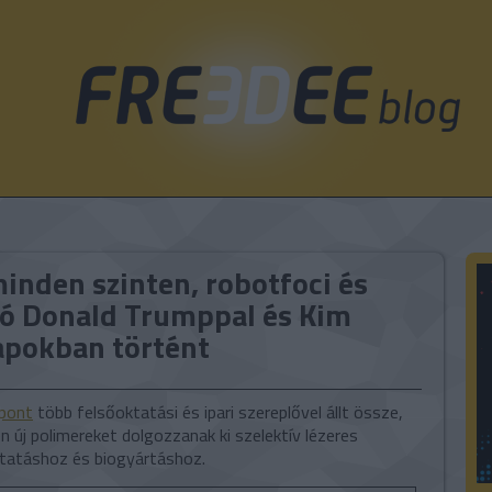
inden szinten, robotfoci és
ó Donald Trumppal és Kim
apokban történt
pont
több felsőoktatási és ipari szereplővel állt össze,
 új polimereket dolgozzanak ki szelektív lézeres
tatáshoz és biogyártáshoz.