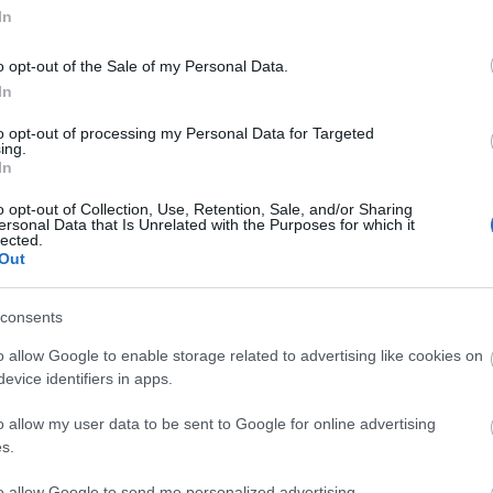
In
o opt-out of the Sale of my Personal Data.
In
to opt-out of processing my Personal Data for Targeted
ing.
In
o opt-out of Collection, Use, Retention, Sale, and/or Sharing
ersonal Data that Is Unrelated with the Purposes for which it
E
lected.
Out
consents
o allow Google to enable storage related to advertising like cookies on
evice identifiers in apps.
o allow my user data to be sent to Google for online advertising
áltató belga Materialise bejelentette, hogy hibrid
s.
ologies globális IT-szolgáltatóval. A szubsztraktív és az
 nyomtatást hozzák közös nevezőre, és platformot
to allow Google to send me personalized advertising.