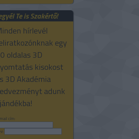
egyél Te is Szakértő!
inden hírlevél
eliratkozónknak egy
0 oldalas 3D
yomtatás kisokost
s 3D Akadémia
edvezményt adunk
jándékba!
mail cím:
v: