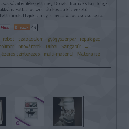
 csocsóval emlékezett meg Donald Trump és Kim Jong-
Nukleáris Futball összes játékosa a két vezető
llett mindkettejüket meg is hívta közös csocsózásra.
Tetszik
0
robot
szabadalom
gyógyszeripar
repülőgép
polimer
innovátorok
Dubai
Szingapúr
4D
 lézeres szinterezés
multi-material
Materialise