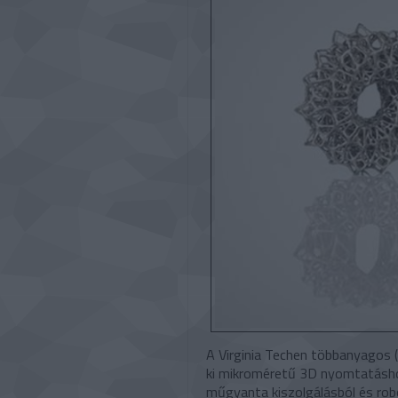
A Virginia Techen többanyagos (
ki mikroméretű 3D nyomtatásho
műgyanta kiszolgálásból és robo