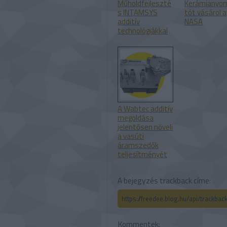
Műholdfejleszté
Kerámianyo
s INTAMSYS
tót vásárol a
additív
NASA
technológiákkal
A Wabtec additív
megoldása
jelentősen növeli
a vasúti
áramszedők
teljesítményét
A bejegyzés trackback címe:
https://freedee.blog.hu/api/trackba
Kommentek: