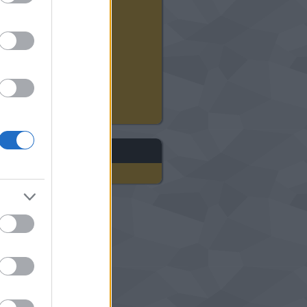
2024 augusztus
(
12
)
2024 július
(
22
)
2024 június
(
20
)
2024 május
(
21
)
2024 április
(
21
)
2024 március
(
18
)
2024 február
(
21
)
2024 január
(
23
)
Tovább
...
gyéb