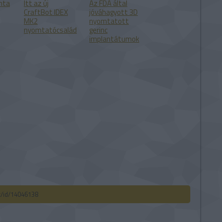
mta
Itt az új
Az FDA által
CraftBot IDEX
jóváhagyott 3D
MK2
nyomtatott
nyomtatócsalád
gerinc
implantátumok
ck/id/14046138