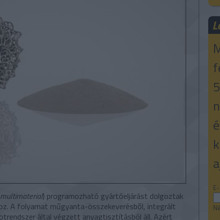
L
M
f
5
n
é
k
a
E-
multimaterial
) programozható gyártóeljárást dolgoztak
z. A folyamat műgyanta-összekeverésből, integrált
Né
trendszer által végzett anyagtisztításból áll. Azért