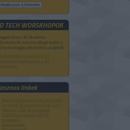
D TECH WORSKHOPOK
egyél részt a 3D Akadémia
épzésein és szerezz átfogó tudást a
D technológiák jelenéről és jövőjéről!
D nyomtatás, modellezés és
zkennelés tanfolyamok a 3D
kadémián.
asznos linkek
Markforged kompozit 3D nyomtatók
Formlabs 3D nyomtatók (SLA, SLS)
Ultimaker FDM 3D nyomtatók
CraftUnique magyar FDM 3D
nyomtatók
Bérnyomtatás
3D szkennerek