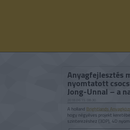
Anyagfejlesztés m
nyomtatott csocs
Jong-Unnal – a n
2018.06.15. 08:30
A holland
Brightlands Anyagköz
hogy négyéves projekt keretében
szinterezéshez (3DP), 4D nyom