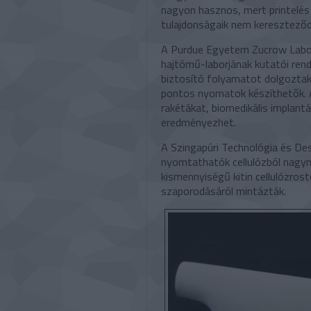
nagyon hasznos, mert printelés
tulajdonságaik nem keresztez
A Purdue Egyetem Zucrow Labor
hajtómű-laborjának kutatói ren
biztosító folyamatot dolgoztak
pontos nyomatok készíthetők. A
rakétákat, biomedikális implan
eredményezhet.
A Szingapúri Technológia és D
nyomtathatók cellulózból nagym
kismennyiségű kitin cellulózro
szaporodásáról mintázták.