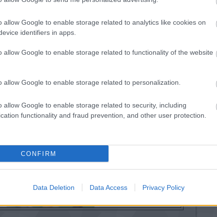
mrészek egészségügyi, autóipari, légjármű-ipari,
lkalmazásaihoz.
o allow Google to enable storage related to analytics like cookies on
okkal foglalkozó
SAE International
az amerikai
evice identifiers in apps.
al is támogatott négy új szabványt dolgozott ki az
 technológiára vonatkozóan. A kapcsolódó
o allow Google to enable storage related to functionality of the website
omtatással készült, légi járműveknél és az
zekre vonatkoznak.
o allow Google to enable storage related to personalization.
temen fejlesztett közel egyméteres autonóm robotok
rosan a melbourne-i RoboCup robotfoci versenyen fog
o allow Google to enable storage related to security, including
yomtatással készült.
cation functionality and fraud prevention, and other user protection.
CONFIRM
Data Deletion
Data Access
Privacy Policy