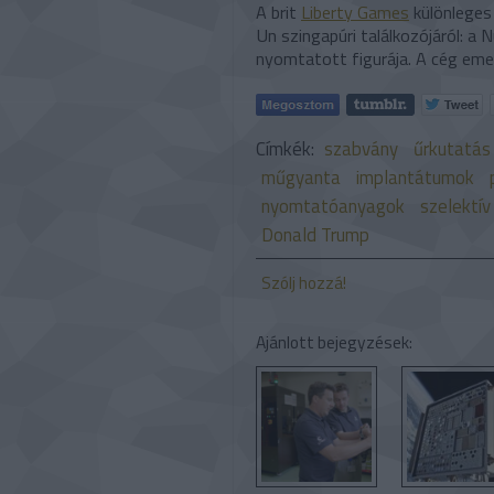
A brit
Liberty Games
különleges
Un szingapúri találkozójáról: a 
nyomtatott figurája. A cég eme
Címkék:
szabvány
űrkutatás
műgyanta
implantátumok
nyomtatóanyagok
szelektív
Donald Trump
Szólj hozzá!
Ajánlott bejegyzések: