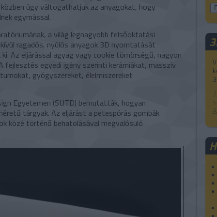
 közben úgy váltogathatjuk az anyagokat, hogy
ődnek egymással.
atóriumának, a világ legnagyobb felsőoktatási
3
dkívül ragadós, nyúlós anyagok 3D nyomtatását
 ki. Az eljárással agyag vagy cookie tömörségű, nagyon
V
 fejlesztés egyedi igény szerinti kerámiákat, masszív
k
tátumokat, gyógyszereket, élelmiszereket
3
3
s
esign Egyetemen (SUTD) bemutatták, hogyan
A
éretű tárgyak. Az eljárást a petespórás gombák
stok közé történő behatolásával megvalósuló
H