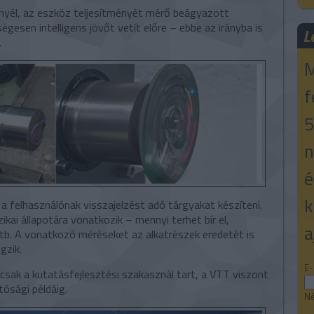
yél, az eszköz teljesítményét mérő beágyazott
gesen intelligens jövőt vetít előre – ebbe az irányba is
L
.
M
f
5
n
é
k
a felhasználónak visszajelzést adó tárgyakat készíteni.
ikai állapotára vonatkozik – mennyi terhet bír el,
a
stb. A vonatkozó méréseket az alkatrészek eredetét is
gzik.
E-
sak a kutatásfejlesztési szakasznál tart, a VTT viszont
tósági példáig.
Né