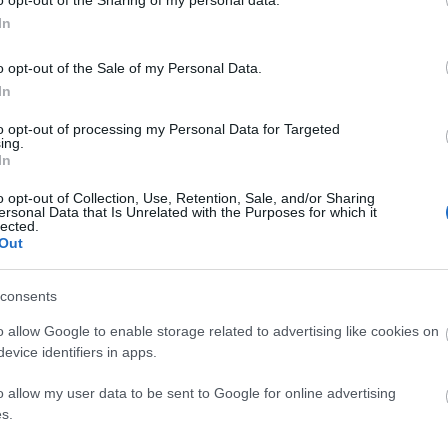
tesztidő szintén csökken, kevesebb az új
In
rténő kísérletezésekben rejlő kockázat.
ősen bővülnek az okos alkatrészek alkalmazási
o opt-out of the Sale of my Personal Data.
 és a vezetékek az alkatrész belsejében védettek, a
In
K
len feltételek mellett is működnek, fejlesztőik pedig
to opt-out of processing my Personal Data for Targeted
ing.
In
t (gépgyártás, bányászat, szállítás, energetika stb.)
ell jutni a prototípusig és a kereskedelmi célú gyártásig.
o opt-out of Collection, Use, Retention, Sale, and/or Sharing
ersonal Data that Is Unrelated with the Purposes for which it
lected.
Tetszik
0
Out
F
or
alkatrészek
fémnyomtatás
consents
o allow Google to enable storage related to advertising like cookies on
A
evice identifiers in apps.
o allow my user data to be sent to Google for online advertising
s.