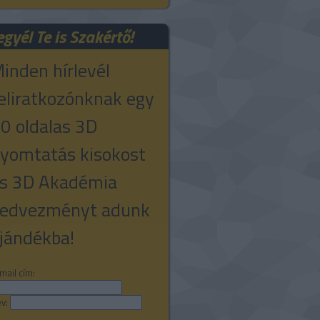
egyél Te is Szakértő!
inden hírlevél
eliratkozónknak egy
0 oldalas 3D
yomtatás kisokost
s 3D Akadémia
edvezményt adunk
jándékba!
mail cím:
v: