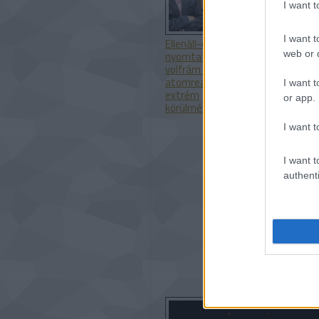
I want 
I want t
Ellenáll-e a 3D
A SpaceX add
web or d
nyomtatott
gyártási
volfrám egy
partnersége 
atomreaktor
Velo3D-vel
I want t
extrém
or app.
körülményeinek?
I want t
I want t
authenti