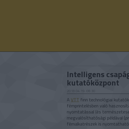
Intelligens csapá
kutatóközpont
2018.04.19. 08:30
A
VTT
finn technológiai kutató
fémprintelésben való hasznosítá
nyomtatással (és természetesen 
megvalósíthatósági példával (
pr
fémalkatrészek is nyomtatható