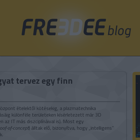
gyat tervez egy finn
központ ételektől kötésekig, a plazmatechnika
sáig különféle területeken kísérletezett már 3D
az IT más diszciplínáival is). Most egy
oof-of-concept
) álltak elő, bizonyítva, hogy „intelligens”
k.