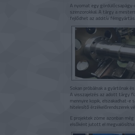
A nyomat egy gördülőcsapágy-n
szenzorokkal. A tárgy a mestersé
fejlődhet az additív fémgyártás
Sokan próbálnak a gyártónak és 
A visszajelzés az adott tárgy fiz
mennyire kopik, elszakadhat-e 
hitelesítő érzékelőrendszerek vé
E projektek zöme azonban még c
elsőként jutott el megvalósítha