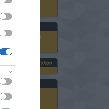
3D szkennelés
ADMASYS HU
eresés
RE3DEE a Facebookon
rchívum
2025 szeptember
(
1
)
2024 november
(
8
)
2024 október
(
9
)
2024 szeptember
(
11
)