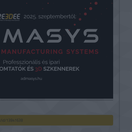
ck/id/13841638