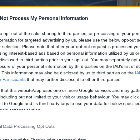
Not Process My Personal Information
3
to opt-out of the sale, sharing to third parties, or processing of your per
V
formation for targeted advertising by us, please use the below opt-out s
k
r selection. Please note that after your opt-out request is processed y
3
eing interest-based ads based on personal information utilized by us or
3
disclosed to third parties prior to your opt-out. You may separately opt-
nciális technológiákat kihasználó okos alkatrészt. A
s
losure of your personal information by third parties on the IAB’s list of
 és a szükséges drótokat a nyomtatott fémnyélbe ágyaztuk.
A
. This information may also be disclosed by us to third parties on the
IA
ogy a csapágyba vezeték nélküli kommunikációs megoldást
Participants
that may further disclose it to other third parties.
az adattovábbítás működött, megütötték az elvárt mércét.
ata akkor gyorsul fel, ha az alkatrész közvetlenül a
 that this website/app uses one or more Google services and may gath
H
 fejlesztéssel megtehetjük a következő lépést a
including but not limited to your visit or usage behaviour. You may click 
nyilatkozta a kutatócsoportot vezető Pasi Puukko.
 to Google and its third-party tags to use your data for below specifi
ogle consent section.
kelőkkel kötetlenebbé válik a gyártófolyamat. Az
tkozó valósidejű visszacsatolással ugyanis hatékonyabb,
karbantartás, folyamatosabb a gyártás, drasztikusan
l Data Processing Opt Outs
a.
o opt-out of the Sharing of my personal data.