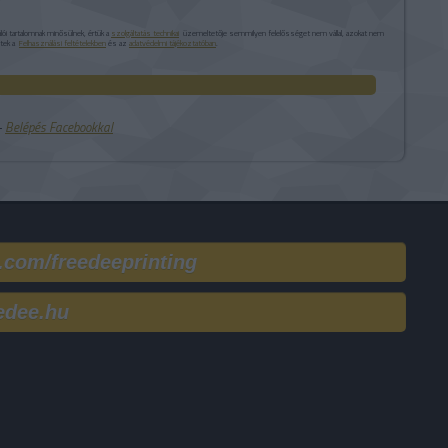
i tartalomnak minősülnek, értük a
szolgáltatás technikai
üzemeltetője semmilyen felelősséget nem vállal, azokat nem
etek a
Felhasználási feltételekben
és az
adatvédelmi tájékoztatóban
.
 ‐
Belépés Facebookkal
.com/freedeeprinting
edee.hu