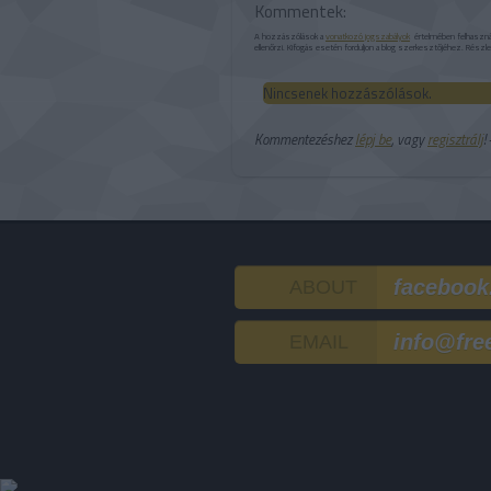
Kommentek:
A hozzászólások a
vonatkozó jogszabályok
értelmében felhasználó
ellenőrzi. Kifogás esetén forduljon a blog szerkesztőjéhez. Részl
Nincsenek hozzászólások.
Kommentezéshez
lépj be
, vagy
regisztrálj
!
facebook
ABOUT
info@fre
EMAIL