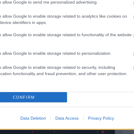
to allow Google to send me personalized advertising.
o allow Google to enable storage related to analytics like cookies on
ítív
A Nano
A Wabtec additív
evice identifiers in apps.
Dimension
megoldása
a
felvásárolja az
jelentősen növeli
első hibrid, fém-
a vasúti
o allow Google to enable storage related to functionality of the website
kompozit
áramszedők
nyomtatót
teljesítményét
bemutató
o allow Google to enable storage related to personalization.
Markforgedot
E
o allow Google to enable storage related to security, including
cation functionality and fraud prevention, and other user protection.
Amerikai
anyagfejlesztő
cég a top100
CONFIRM
technológia-
biztonsági cég
között
Data Deletion
Data Access
Privacy Policy