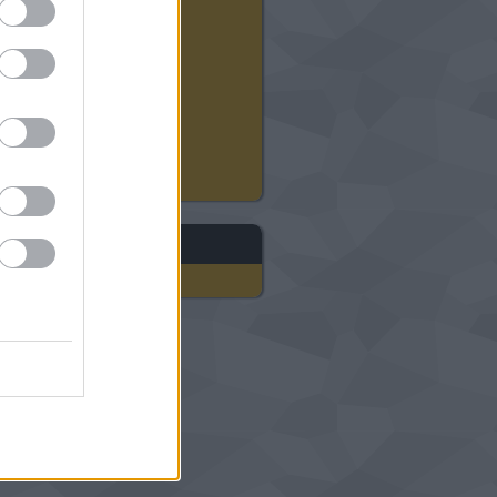
2024 augusztus
(
12
)
2024 július
(
22
)
2024 június
(
20
)
2024 május
(
21
)
2024 április
(
21
)
2024 március
(
18
)
2024 február
(
21
)
2024 január
(
23
)
Tovább
...
gyéb