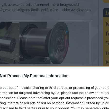
yél, az eszköz teljesítményét mérő beágyazott
gesen intelligens jövőt vetít előre – ebbe az irányba is
L
.
M
f
5
n
é
k
a felhasználónak visszajelzést adó tárgyakat készíteni.
ikai állapotára vonatkozik – mennyi terhet bír el,
Not Process My Personal Information
a
stb. A vonatkozó méréseket az alkatrészek eredetét is
gzik.
to opt-out of the sale, sharing to third parties, or processing of your per
E-
formation for targeted advertising by us, please use the below opt-out s
sak a kutatásfejlesztési szakasznál tart, a VTT viszont
r selection. Please note that after your opt-out request is processed y
tósági példáig.
Né
eing interest-based ads based on personal information utilized by us or
disclosed to third parties prior to your opt-out. You may separately opt-