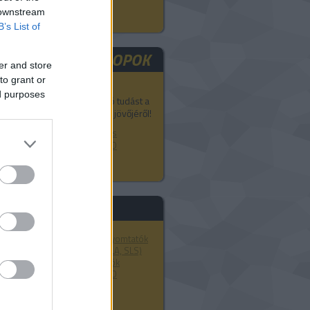
 downstream
B’s List of
D TECH WORSKHOPOK
er and store
to grant or
egyél részt a 3D Akadémia
ed purposes
épzésein és szerezz átfogó tudást a
D technológiák jelenéről és jövőjéről!
D nyomtatás, modellezés és
zkennelés tanfolyamok a 3D
kadémián.
asznos linkek
Markforged kompozit 3D nyomtatók
Formlabs 3D nyomtatók (SLA, SLS)
Ultimaker FDM 3D nyomtatók
CraftUnique magyar FDM 3D
nyomtatók
Bérnyomtatás
3D szkennerek