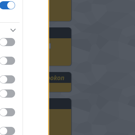
3D szkennelés
ADMASYS HU
eresés
RE3DEE a Facebookon
rchívum
2025 szeptember
(
1
)
2024 november
(
8
)
2024 október
(
9
)
2024 szeptember
(
11
)