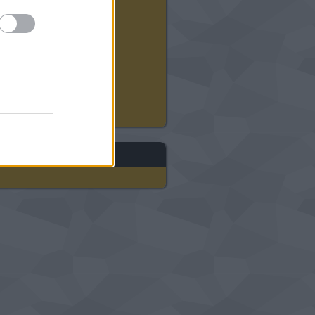
2024 augusztus
(
12
)
2024 július
(
22
)
2024 június
(
20
)
2024 május
(
21
)
2024 április
(
21
)
2024 március
(
18
)
2024 február
(
21
)
2024 január
(
23
)
Tovább
...
gyéb