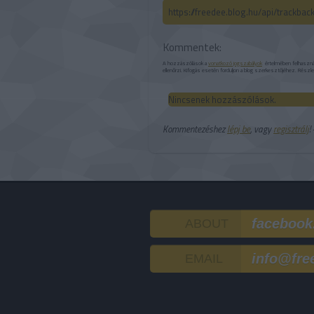
https://freedee.blog.hu/api/trackba
Kommentek:
A hozzászólások a
vonatkozó jogszabályok
értelmében felhasználó
ellenőrzi. Kifogás esetén forduljon a blog szerkesztőjéhez. Részl
Nincsenek hozzászólások.
Kommentezéshez
lépj be
, vagy
regisztrálj
!
facebook
ABOUT
info@fre
EMAIL