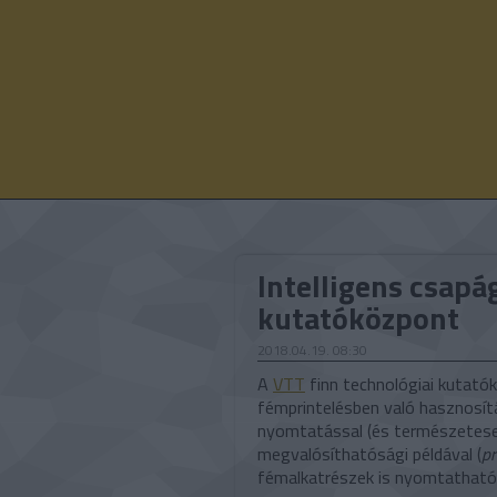
Intelligens csapá
kutatóközpont
2018.04.19. 08:30
A
VTT
finn technológiai kutató
fémprintelésben való hasznosítá
nyomtatással (és természetesen 
megvalósíthatósági példával (
pr
fémalkatrészek is nyomtatható