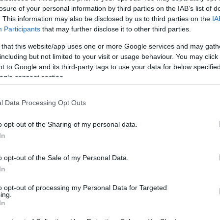
losure of your personal information by third parties on the IAB’s list of
. This information may also be disclosed by us to third parties on the
IA
Participants
that may further disclose it to other third parties.
3
 that this website/app uses one or more Google services and may gath
including but not limited to your visit or usage behaviour. You may click 
V
 to Google and its third-party tags to use your data for below specifi
k
ogle consent section.
3
3
nciális technológiákat kihasználó okos alkatrészt. A
s
l Data Processing Opt Outs
 és a szükséges drótokat a nyomtatott fémnyélbe ágyaztuk.
A
ogy a csapágyba vezeték nélküli kommunikációs megoldást
o opt-out of the Sharing of my personal data.
az adattovábbítás működött, megütötték az elvárt mércét.
In
ata akkor gyorsul fel, ha az alkatrész közvetlenül a
H
 fejlesztéssel megtehetjük a következő lépést a
nyilatkozta a kutatócsoportot vezető Pasi Puukko.
o opt-out of the Sale of my Personal Data.
In
kelőkkel kötetlenebbé válik a gyártófolyamat. Az
tkozó valósidejű visszacsatolással ugyanis hatékonyabb,
to opt-out of processing my Personal Data for Targeted
ing.
karbantartás, folyamatosabb a gyártás, drasztikusan
In
a.