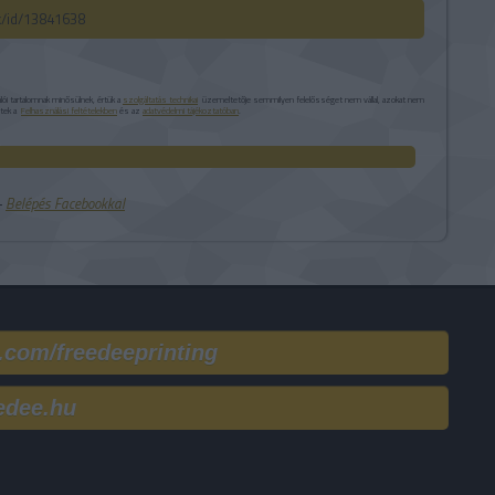
ck/id/13841638
i tartalomnak minősülnek, értük a
szolgáltatás technikai
üzemeltetője semmilyen felelősséget nem vállal, azokat nem
etek a
Felhasználási feltételekben
és az
adatvédelmi tájékoztatóban
.
 ‐
Belépés Facebookkal
.com/freedeeprinting
edee.hu