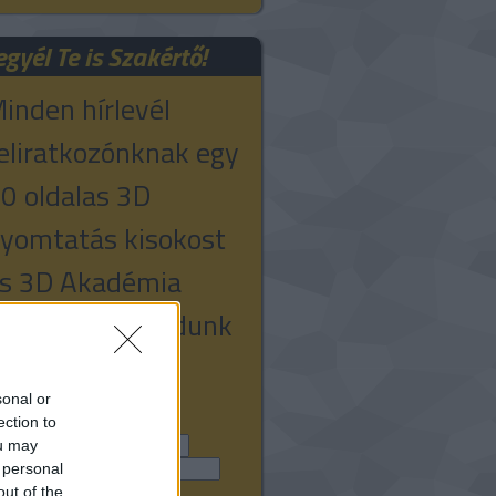
egyél Te is Szakértő!
inden hírlevél
eliratkozónknak egy
0 oldalas 3D
yomtatás kisokost
s 3D Akadémia
edvezményt adunk
jándékba!
sonal or
mail cím:
ection to
ou may
v:
 personal
out of the