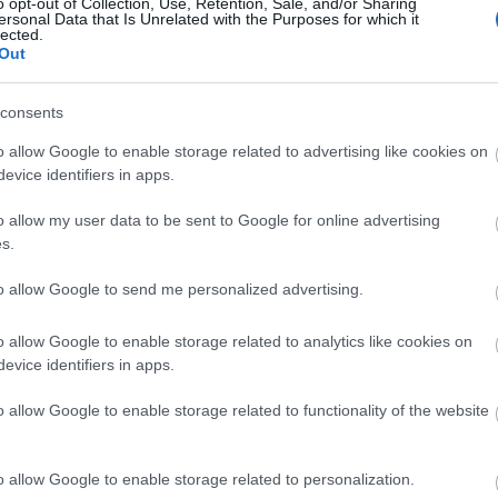
o opt-out of Collection, Use, Retention, Sale, and/or Sharing
tesztidő szintén csökken, kevesebb az új
ersonal Data that Is Unrelated with the Purposes for which it
rténő kísérletezésekben rejlő kockázat.
lected.
Out
ősen bővülnek az okos alkatrészek alkalmazási
 és a vezetékek az alkatrész belsejében védettek, a
K
consents
len feltételek mellett is működnek, fejlesztőik pedig
o allow Google to enable storage related to advertising like cookies on
evice identifiers in apps.
t (gépgyártás, bányászat, szállítás, energetika stb.)
ell jutni a prototípusig és a kereskedelmi célú gyártásig.
o allow my user data to be sent to Google for online advertising
s.
Tetszik
0
F
to allow Google to send me personalized advertising.
or
alkatrészek
fémnyomtatás
o allow Google to enable storage related to analytics like cookies on
evice identifiers in apps.
A
o allow Google to enable storage related to functionality of the website
o allow Google to enable storage related to personalization.