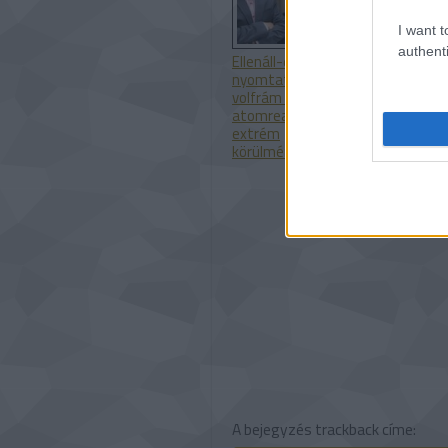
I want t
authenti
Ellenáll-e a 3D
A SpaceX add
nyomtatott
gyártási
volfrám egy
partnersége 
atomreaktor
Velo3D-vel
extrém
körülményeinek?
A bejegyzés trackback címe: