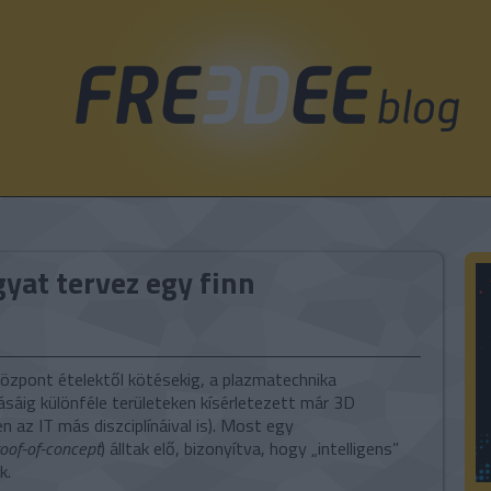
gyat tervez egy finn
központ ételektől kötésekig, a plazmatechnika
sáig különféle területeken kísérletezett már 3D
az IT más diszciplínáival is). Most egy
oof-of-concept
) álltak elő, bizonyítva, hogy „intelligens”
k.