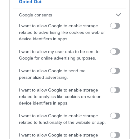
Opted Out
A 3DP megoldások bőven túlnőttek a
Google consents
prototípuskészítésen, és több iparágban elterjedtek. A
3D nyomtatás mainstreammé válásával a következő öt
I want to allow Google to enable storage
évben jelentős növekedés várható termékrészek,
related to advertising like cookies on web or
végfelhasználói részek és orvosi segédeszközök
device identifiers in apps.
gyártásában. Költségtakarékos és hatékony személyre
szabott megoldásokkal 2021-ig megduplázódhatnak az
I want to allow my user data to be sent to
egészségügyi költések”
– nyilatkozta Marianne
Google for online advertising purposes.
D’Aquila kutatásmenedzser (IDC),
I want to allow Google to send me
Ez azt is jelenti, hogy specializált 3DP irodák és
personalized advertising.
gyártók által kínált szolgáltatásokra, elsősorban
I want to allow Google to enable storage
megrendelésre készülő részekre és az ellátási lánc
related to analytics like cookies on web or
rendszereinek integrálására 7,55 milliárd dollárt
device identifiers in apps.
költenek 2021-ig.
I want to allow Google to enable storage
„Annak ellenére, hogy szinte naponta számíthatunk
related to functionality of the website or app.
izgalmas újításokra, a 3DP-ben lévő potenciálnak még
csak a felszínét kapirgáljuk”
– jelentette ki Tim Greene
I want to allow Google to enable storage
kutatásigazgató (IDC).