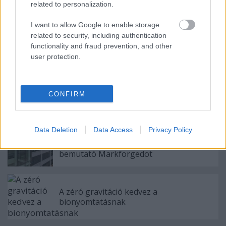
related to personalization.
I want to allow Google to enable storage
related to security, including authentication
functionality and fraud prevention, and other
Címkék:
trendek
jövő
egészségügy
ipar
prototípuskészítés
user protection.
CONFIRM
Ajánlott bejegyzések:
Data Deletion
Data Access
Privacy Policy
A Nano Dimension felvásárolja az első
hibrid, fém-kompozit nyomtatót
bemutató Markforgedot
A zéró gravitáció kedvez a
bionyomtatásnak