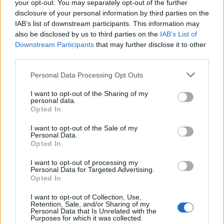
your opt-out. You may separately opt-out of the further
disclosure of your personal information by third parties on the
IAB’s list of downstream participants. This information may
also be disclosed by us to third parties on the
IAB’s List of
Downstream Participants
that may further disclose it to other
third parties.
Please note that this website/app uses one or more Google
Personal Data Processing Opt Outs
services and may gather and store information including but
A trendet több masszív ipari projekt erősíti, köztük a
not limited to your visit or usage behaviour. You may click to
I want to opt-out of the Sharing of my
Lockhead Martin additív gyártásnak is otthont adó
personal data.
grant or deny consent to Google and its third-party tags to
fejlett műholdgyártással foglalkozó új központja,
Opted In
use your data for below specified purposes in below Google
amelyre 2017-ben 350 millió dollárt költött a cég. Az
consent section.
I want to opt-out of the Sale of my
orvosi szektor egyik legnagyobb tavalyi beruházása
Personal Data.
az amerikai Nemzeti Egészségügyi Intézet 6,25
Opted In
milliós 3D bionyomtatás és regeneráló medicina
I want to opt-out of processing my
központja volt.
Personal Data for Targeted Advertising.
Opted In
A legnagyobb, 35,4 százalékos (összetett éves)
növekedés (CAGR) az egészségügyben várható;
I want to opt-out of Collection, Use,
Retention, Sale, and/or Sharing of my
szövetek, szervek és csontok nyomtatása, illetve
Personal Data that Is Unrelated with the
bionyomtatása vezeti a sort.
Purposes for which it was collected.