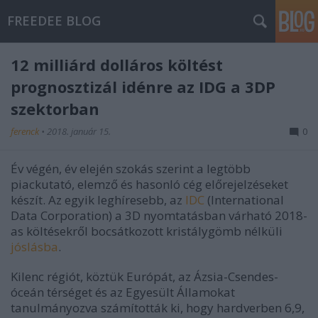
FREEDEE BLOG
12 milliárd dolláros költést
prognosztizál idénre az IDG a 3DP
szektorban
ferenck
•
2018. január 15.
0
Év végén, év elején szokás szerint a legtöbb
piackutató, elemző és hasonló cég előrejelzéseket
készít. Az egyik leghíresebb, az
IDC
(International
Data Corporation) a 3D nyomtatásban várható 2018-
as költésekről bocsátkozott kristálygömb nélküli
jóslásba
.
Kilenc régiót, köztük Európát, az Ázsia-Csendes-
óceán térséget és az Egyesült Államokat
tanulmányozva számították ki, hogy hardverben 6,9,