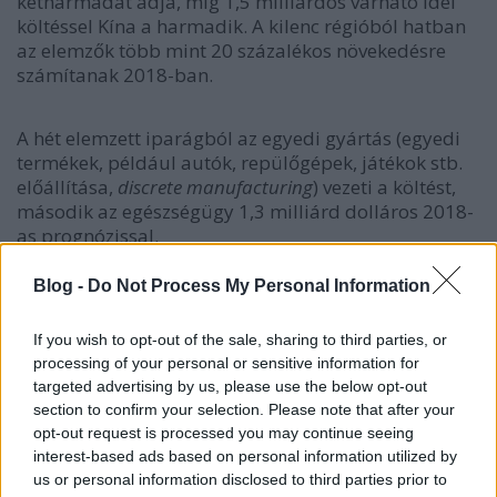
kétharmadát adja, míg 1,5 milliárdos várható idei
költéssel Kína a harmadik. A kilenc régióból hatban
az elemzők több mint 20 százalékos növekedésre
számítanak 2018-ban.
A hét elemzett iparágból az egyedi gyártás (egyedi
termékek, például autók, repülőgépek, játékok stb.
előállítása,
discrete manufacturing
) vezeti a költést,
második az egészségügy 1,3 milliárd dolláros 2018-
as prognózissal.
Blog -
Do Not Process My Personal Information
If you wish to opt-out of the sale, sharing to third parties, or
processing of your personal or sensitive information for
targeted advertising by us, please use the below opt-out
section to confirm your selection. Please note that after your
opt-out request is processed you may continue seeing
interest-based ads based on personal information utilized by
us or personal information disclosed to third parties prior to