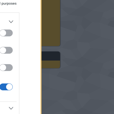
2024 augusztus
(
12
)
ed purposes
2024 július
(
22
)
2024 június
(
20
)
2024 május
(
21
)
2024 április
(
21
)
2024 március
(
18
)
2024 február
(
21
)
2024 január
(
23
)
Tovább
...
gyéb