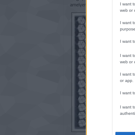
amelyen 330 egyetem közel 5 eze
I want t
web or d
I want t
purpose
I want 
I want t
web or d
I want t
or app.
I want t
I want t
authenti