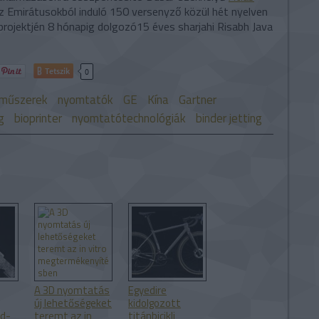
z Emirátusokból induló 150 versenyző közül hét nyelven
projektjén 8 hónapig dolgozó15 éves sharjahi Risabh Java
Tetszik
0
műszerek
nyomtatók
GE
Kína
Gartner
g
bioprinter
nyomtatótechnológiák
binder jetting
A 3D nyomtatás
Egyedire
új lehetőségeket
kidolgozott
id-
teremt az in
titánbicikli