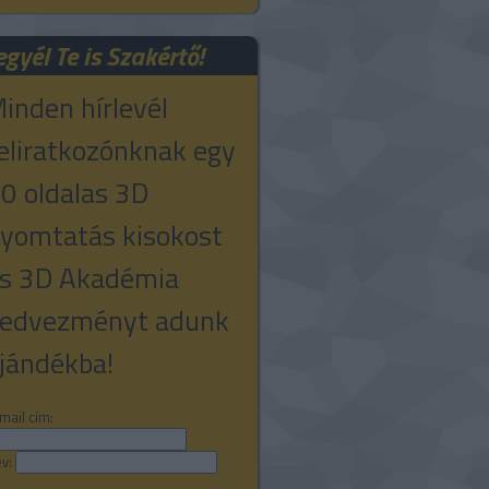
egyél Te is Szakértő!
inden hírlevél
eliratkozónknak egy
0 oldalas 3D
yomtatás kisokost
s 3D Akadémia
edvezményt adunk
jándékba!
mail cím:
v: