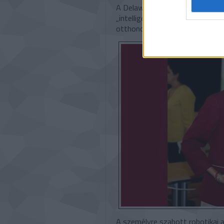
A Delaware Egyetem kutatói vis
„intelligens” ablakpaneleket fe
otthonok és járművek fűtésének
A személyre szabott robotikai