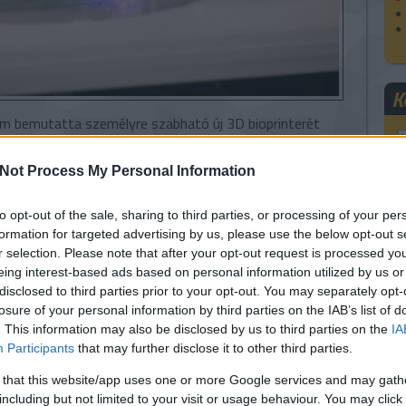
K
m bemutatta személyre szabható új 3D bioprinterét
-átültetést rövidítő PICT), amellyel drasztikusan
betegségben szenvedők kezelése. A gépet az Adelaide-i
Not Process My Personal Information
állították.
aki Egyetemen 3D nyomtatással hoztak létre
to opt-out of the sale, sharing to third parties, or processing of your per
F
zatokat szívsebészek használhatják műtétek előtt, hogy
formation for targeted advertising by us, please use the below opt-out s
ozást. A felsőoktatási intézményben korábban
r selection. Please note that after your opt-out request is processed y
llt, viszont ez az első alkalom, hogy a technikával a
eing interest-based ads based on personal information utilized by us or
tánzatát megalkottak.
disclosed to third parties prior to your opt-out. You may separately opt-
A
losure of your personal information by third parties on the IAB’s list of
. This information may also be disclosed by us to third parties on the
IA
Participants
that may further disclose it to other third parties.
 that this website/app uses one or more Google services and may gath
including but not limited to your visit or usage behaviour. You may click 