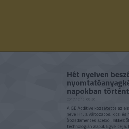
Hét nyelven besz
nyomtatóanyagkén
napokban történ
2017.12.15. 08:30
A GE Additive közzétette az els
neve H1, a változatos, kicsi é
(rozsdamentes acélból, nikkelbő
technológián alapul. Egyik célja