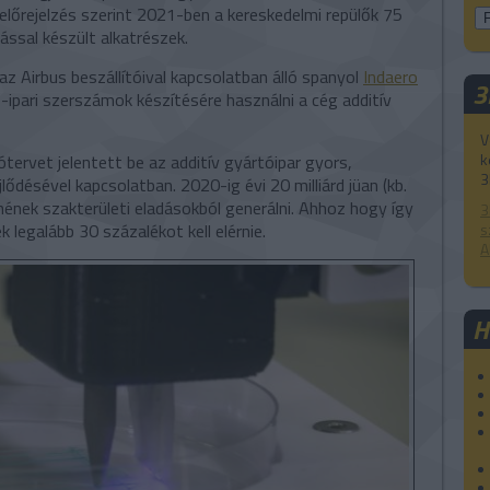
előrejelzés szerint 2021-ben a kereskedelmi repülők 75
ssal készült alkatrészek.
az Airbus beszállítóival kapcsolatban álló spanyol
Indaero
3
ipari szerszámok készítésére használni a cég additív
V
k
tervet jelentett be az additív gyártóipar gyors,
3
ődésével kapcsolatban. 2020-ig évi 20 milliárd jüan (kb.
etnének szakterületi eladásokból generálni. Ahhoz hogy így
3
 legalább 30 százalékot kell elérnie.
s
A
H