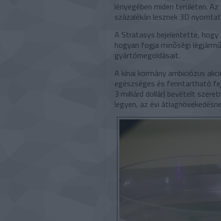
lényegében miden területen. Az 
százalékán lesznek 3D nyomtatá
A Stratasys bejelentette, hogy 
hogyan fogja minőségi légjármű-
gyártómegoldásait.
A kínai kormány ambiciózus akció
egészséges és fenntartható fejl
3 milliárd dollár) bevételt szer
legyen, az évi átlagnövekedésnek