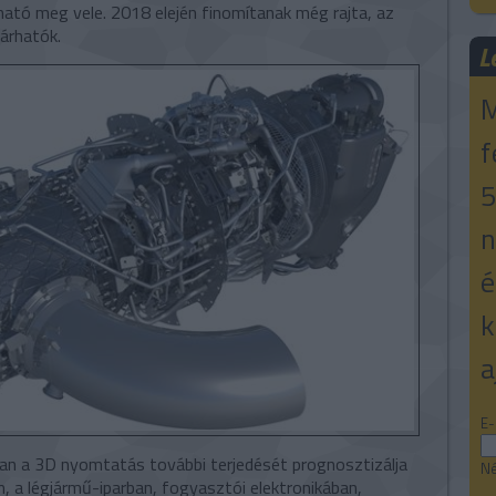
ató meg vele. 2018 elején finomítanak még rajta, az
árhatók.
L
M
f
5
n
é
k
a
E-
an a 3D nyomtatás további terjedését prognosztizálja
Né
 a légjármű-iparban, fogyasztói elektronikában,