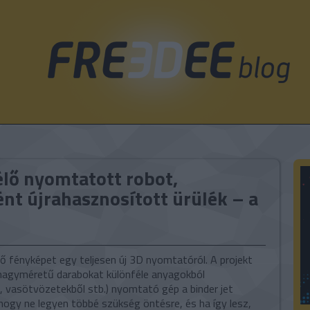
élő nyomtatott robot,
t újrahasznosított ürülék – a
t
ő fényképet egy teljesen új 3D nyomtatóról. A projekt
s nagyméretű darabokat különféle anyagokból
l, vasötvözetekből stb.) nyomtató gép a binder jet
, hogy ne legyen többé szükség öntésre, és ha így lesz,