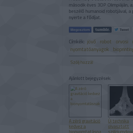
második éves 3DP Olimpiáján, a
beszélő humanoid robotjával, a 
nyerte a fődíjat.
Címkék:
jövő
robot
orvosi
nyomtatóanyagok
bioprintin
Szólj hozzá!
Ajánlott bejegyzések:
A zéró gravitáció
Új technika
kedvez a
olvasztott
bionyomtatásna
szilíciumdiox