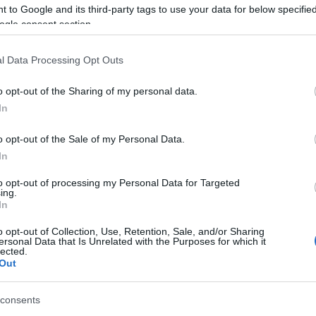
 to Google and its third-party tags to use your data for below specifi
ogle consent section.
l Data Processing Opt Outs
o opt-out of the Sharing of my personal data.
In
o opt-out of the Sale of my Personal Data.
E
In
to opt-out of processing my Personal Data for Targeted
ing.
leges, de egyben találékony áramforrásra leltek a csak
In
tromos angolna „személyében.” A természetes
sikerült újraalkotni. A mesterséges angolna szerveiből
o opt-out of Collection, Use, Retention, Sale, and/or Sharing
ig különféle alkalmazások hozhatók létre.
ersonal Data that Is Unrelated with the Purposes for which it
lected.
Out
tói E.coli baktériumokkal szétbomlasztott emberi
omtatásra alkalmas műanyagot. Valódi széklet helyett a
etit szimuláló „recepttel” dolgoztak. Munkájukkal
consents
ervezett Gép Alapítvány
bostoni mamutversenyét
,