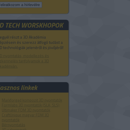
D TECH WORSKHOPOK
egyél részt a 3D Akadémia
épzésein és szerezz átfogó tudást a
D technológiák jelenéről és jövőjéről!
D nyomtatás, modellezés és
zkennelés tanfolyamok a 3D
kadémián.
asznos linkek
Markforged kompozit 3D nyomtatók
Formlabs 3D nyomtatók (SLA, SLS)
Ultimaker FDM 3D nyomtatók
CraftUnique magyar FDM 3D
nyomtatók
Bérnyomtatás
3D szkennerek