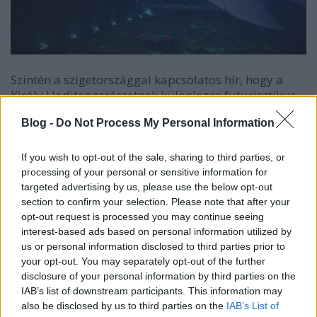
Szintén a szigetországgal kapcsolatos hír, hogy a
Király Haditengerészetnek különleges futurisztikus
jármű- és fegyverterveket javasoltak mérnökök. A
Blog -
Do Not Process My Personal Information
legeredetibb, egy rájaszerű tengeralattjáró 3D
nyomtatással készülne, akárcsak a rajként működő
hal-alakú torpedók.
If you wish to opt-out of the sale, sharing to third parties, or
processing of your personal or sensitive information for
targeted advertising by us, please use the below opt-out
Közismert, hogy az Emirátusok, különösen Dubai
section to confirm your selection. Please note that after your
nagyon komolyan támogatja a 3D nyomtatást, óriási
opt-out request is processed you may continue seeing
potenciált lát a technológiában. A napokban a
interest-based ads based on personal information utilized by
Siemens egyetértési memorandumot írt alá a Dubai
us or personal information disclosed to third parties prior to
Utak és Közlekedési Hatósággal, amelynek
your opt-out. You may separately opt-out of the further
értelmében az óriáscég 3D nyomtatással készült
disclosure of your personal information by third parties on the
részeket dolgoz ki a helyi közlekedési – metró –
IAB’s list of downstream participants. This information may
alrendszerekhez.
also be disclosed by us to third parties on the
IAB’s List of