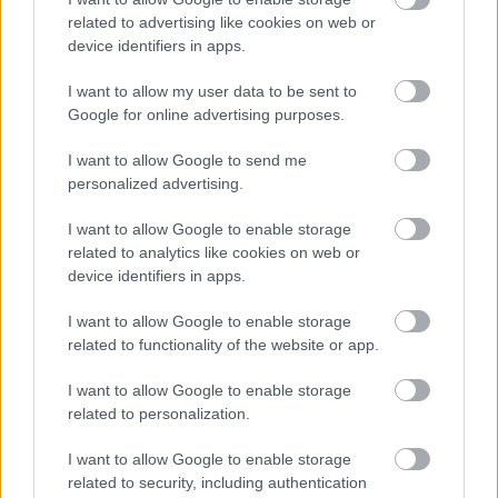
okostelefonok hordozható diagnosztikai eszközökké
related to advertising like cookies on web or
(is) válnak. Már több appot írtak ilyen céllal, például
device identifiers in apps.
a Zika és a HIV detektálására. A Washington
Egyetem kutatói által fejlesztett új okostelefonos
I want to allow my user data to be sent to
alkalmazás és egy nyomtatott kiegészítő, a
Google for online advertising purposes.
BillyScreen felnőtt emberek szemében észreveszi a
sárgaságot, amely a hasnyálmirigyrák és más
I want to allow Google to send me
betegségek korai jele lehet.
personalized advertising.
Egy 18 éves udinei diák szétszedett három öreg
I want to allow Google to enable storage
tintasugaras nyomtatót és egy szkennert,
related to analytics like cookies on web or
amelyekből aztán saját 3D printert épített. Az egész
device identifiers in apps.
10 eurójába került, és szépen példázza, hogy egy kis
I want to allow Google to enable storage
újrahasznosítással és barkácsolással, valamint kellő
related to functionality of the website or app.
kreativitással jócskán bővülnek a lehetőségek.
I want to allow Google to enable storage
related to personalization.
I want to allow Google to enable storage
related to security, including authentication