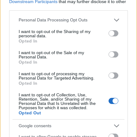
Downstream Participants
that may further disclose it to other
Az ausztrál Curtin Egyetem és két kórház kutatói
third parties.
orvosi titánból nyomtatott csontcsavaron dolgoznak.
Please note that this website/app uses one or more Google
Personal Data Processing Opt Outs
A bővíthető, hosszabbítható csavar súlyos törések,
services and may gather and store information including but
illetve gerincműtétek utáni gyógyulásnál sokat
not limited to your visit or usage behaviour. You may click to
I want to opt-out of the Sharing of my
segíthet a betegeken. Csontritkulásos eseteknél
personal data.
grant or deny consent to Google and its third-party tags to
Opted In
különösen hasznos lehet.
use your data for below specified purposes in below Google
consent section.
I want to opt-out of the Sale of my
Personal Data.
Opted In
I want to opt-out of processing my
Personal Data for Targeted Advertising.
Opted In
I want to opt-out of Collection, Use,
Retention, Sale, and/or Sharing of my
Personal Data that Is Unrelated with the
Purposes for which it was collected.
Opted Out
Google consents
3D nyomtatással (és minimális anyagi befektetéssel)
I want to allow Google to enable storage