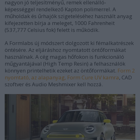
nagyon jó teljesítményű, remek ellenálló-
képességgel rendelkező Kapton polimerrel. A
műholdak és űrhajók szigeteléséhez használt anyag
kifejezetten bírja a meleget, 1000 Fahrenheit
(537,777 Celsius fok) felett is működik.
A Formlabs új módszert dolgozott ki fémalkatrészek
öntésére. Az eljáráshoz nyomtatott öntőformákat
használnak. A cég magas hőfokon is funkcionáló
műgyantájával (High Temp Resin) a felhasználók
könnyen printelhetik ezeket az öntőformákat.
Form 2
nyomtató, az alapanyag, Form Cure UV kamra
, CAD
szoftver és Audio Meshmixer kell hozzá.