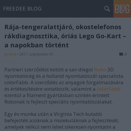
FREEDEE BLOG
Rája-tengeralattjáró, okostelefonos
rákdiagnosztika, óriás Lego Go-Kart –
a napokban történt
ferenck
•
2017. szeptember 01.
0
Partneri szerződést kötött a san diegoi
Robo
3D
nyomtatócég és a holland nyomtatószál-specialista
colorFabb. A szerződés az anyagok forgalmazására
és értékesítésére vonatkozik, valamint a
colorFabb
ezentúl a filament gyártásban szintén érintett
Robonak is fejleszt speciális nyomtatószálakat.
Egy év munka után a Virginia Tech kutatói
befejezték azoknak a molekuláknak a fejlesztését,
amelyek nélkül nem lehet sikeresen nyomtatni a