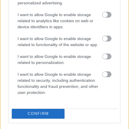
szkeneket használták bemenő adatként. A csontok és
personalized advertising.
a növekedés megjelenítéséhez számítógépes modellt
hoztak létre. A kórházban meg vannak győződve,
I want to allow Google to enable storage
hogy 3D nyomtatás nélkül ma már nehéz műtétet
related to analytics like cookies on web or
előkészíteni.
device identifiers in apps.
A kutatók elmondták, hogy további projekteket
I want to allow Google to enable storage
terveznek, amelyekben más betegségek kezelésére
related to functionality of the website or app.
dolgoznak majd ki 3D modelleket.
I want to allow Google to enable storage
related to personalization.
I want to allow Google to enable storage
related to security, including authentication
Címkék:
orvosi
ortopédia
3D modellezés
CAD
FreeDee
functionality and fraud prevention, and other
user protection.
Ajánlott bejegyzések:
CONFIRM