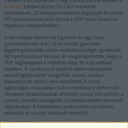
trendek a közeljövőben még markánsabbá válnak. A
FreeDee
többek között 3D CAD-modellek
készítésével, 3D testszkenneléssel, fogászati és orvosi
3D nyomtatással járul hozzá a 3DP hazai orvosi és
fogászati elterjedéséhez.
A San Diegói Kalifornia Egyetem és egy helyi
gyermekkórház 9 és 16 év közötti gyerekek
legjellegzetesebb csípő-rendellenességét igyekezett
3D nyomtatással kezelni, és megállapították, hogy a
3DP segítségével a műtétek ideje 25 százalékkal
csökken. A combcsonti epifízis deformációjához
vezető egyik esetét vizsgálták, amely sebészi
beavatkozás nélkül nem kezelhető. A csípő
egészséges működése csak a combcsont deformált
részének eltávolításával állítható vissza. (Az epifízis a
csöves csontok vastagodó, ízületképzésben résztvevő
végdarabja. A növekedési szakaszban porclemez
választja el a csont középső részétől.)