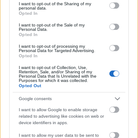
not limited to your visit or usage behaviour. You may click to
I want to opt-out of the Sharing of my
personal data.
grant or deny consent to Google and its third-party tags to
Opted In
use your data for below specified purposes in below Google
consent section.
I want to opt-out of the Sale of my
Personal Data.
Opted In
I want to opt-out of processing my
Personal Data for Targeted Advertising.
Opted In
I want to opt-out of Collection, Use,
Retention, Sale, and/or Sharing of my
Personal Data that Is Unrelated with the
Ramani és munkatársai korábban is sokat
Purposes for which it was collected.
Opted Out
foglalkoztak 3D technológiákkal. 2017 elején
mutatták be az okostelefonokat felhasználóbarát
Google consents
tervezőrendszerré alakító Makerpad platformot. A
kifejezetten kezdőknek szánt Makerpad-del a
I want to allow Google to enable storage
technológiát legkevésbé értők is létre tudnak hozni
related to advertising like cookies on web or
3D szkent, 3D modellt, 3D nyomatot és lézervágatot.
device identifiers in apps.
„A terméktervezés és gyártás vállalatok és profik,
I want to allow my user data to be sent to