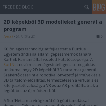
FREEDEE BLOG
2D képekből 3D modelleket generál a
program
ferenck
•
2017. július 27.
0
Különleges technológiát fejlesztett a Purdue
Egyetem (Indiana állam) gépészmérnök tanára
Karthik Ramani által vezetett kutatócsoportja. A
SurfNet
nevű mesterségesintelligencia-megoldás
unikuma, hogy 2D képekből 3D tartalmat generál.
Szakértők szerint a robotika, önvezető járművek és a
3D tartalom-előállítás, természetesen a virtuális és
kiterjesztett valóság, a VR és az AR profitálhatnak a
legtöbbet az új módszerből.
A SurfNet a ma virágkorát élő gépi tanulással
dolgozik. Folyamatosan tanul, és minél többet tud