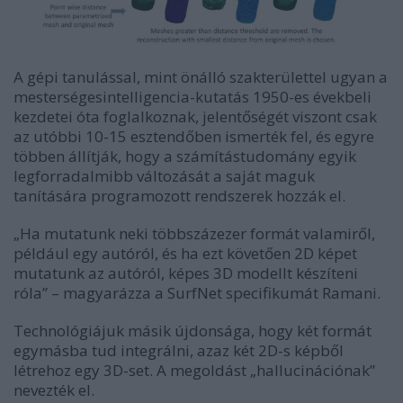
A gépi tanulással, mint önálló szakterülettel ugyan a
mesterségesintelligencia-kutatás 1950-es évekbeli
kezdetei óta foglalkoznak, jelentőségét viszont csak
az utóbbi 10-15 esztendőben ismerték fel, és egyre
többen állítják, hogy a számítástudomány egyik
legforradalmibb változását a saját maguk
tanítására programozott rendszerek hozzák el.
„Ha mutatunk neki többszázezer formát valamiről,
például egy autóról, és ha ezt követően 2D képet
mutatunk az autóról, képes 3D modellt készíteni
róla” – magyarázza a SurfNet specifikumát Ramani.
Technológiájuk másik újdonsága, hogy két formát
egymásba tud integrálni, azaz két 2D-s képből
létrehoz egy 3D-set. A megoldást „hallucinációnak”
nevezték el.