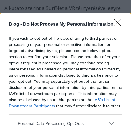
A kutató szerint a SurfNet a VR térnyerésével egyre
hangsúlyosabb lesz, és bízik benne, hogy az
átalakítási folyamat hamarosan pillanatokig fog
Blog -
Do Not Process My Personal Information
csak tartani. Úgy véli, hogy pár éven belül nem
tudunk különbséget tenni valóság és virtuális
If you wish to opt-out of the sale, sharing to third parties, or
valóság között. Filmes párhuzammal szemléltet: a
processing of your personal or sensitive information for
kamera 2D-ben rögzíti a képeket, de a VR-ben
targeted advertising by us, please use the below opt-out
minden 3D-nek tűnik.
section to confirm your selection. Please note that after your
opt-out request is processed you may continue seeing
interest-based ads based on personal information utilized by
us or personal information disclosed to third parties prior to
your opt-out. You may separately opt-out of the further
disclosure of your personal information by third parties on the
IAB’s list of downstream participants. This information may
also be disclosed by us to third parties on the
IAB’s List of
Downstream Participants
that may further disclose it to other
third parties.
Please note that this website/app uses one or more Google
Personal Data Processing Opt Outs
services and may gather and store information including but