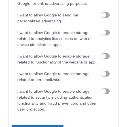
elsősorban mérnökök és művészek hatásköre.
Google for online advertising purposes.
Mindenkinek vannak ötletei, de csak kiválasztott
kevesek valósítják meg azokat. Óriási veszteség,
I want to allow Google to send me
rengeteg emberi kreatív erőforrást és gazdasági
personalized advertising.
lehetőséget fecsérelünk el” – nyilatkozta akkor
I want to allow Google to enable storage
Ramani.
related to analytics like cookies on web or
device identifiers in apps.
A platform telefonunk mélyérzékelő kamerájával
szkennel tárgyakat, a szken később módosítható,
I want to allow Google to enable storage
digitalizálható és berakható saját 3D nyomat vagy
related to functionality of the website or app.
lézervágat-tervünkbe. A tervezői folyamatoknál az
okostelefonnal végzett kéziműveleteket használjuk.
I want to allow Google to enable storage
Tehát, ha van okostelefonunk, a platformon
related to personalization.
keresztül megvalósíthatjuk 3DP elképzeléseinket.
I want to allow Google to enable storage
related to security, including authentication
functionality and fraud prevention, and other
user protection.