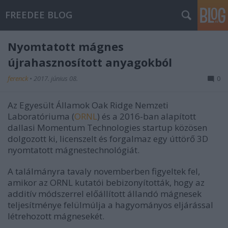
FREEDEE BLOG
Nyomtatott mágnes
újrahasznosított anyagokból
ferenck
•
2017. június 08.
0
Az Egyesült Államok Oak Ridge Nemzeti
Laboratóriuma (
ORNL
) és a 2016-ban alapított
dallasi Momentum Technologies startup közösen
dolgozott ki, licenszelt és forgalmaz egy úttörő 3D
nyomtatott mágnestechnológiát.
A találmányra tavaly novemberben figyeltek fel,
amikor az ORNL kutatói bebizonyították, hogy az
additív módszerrel előállított állandó mágnesek
teljesítménye felülmúlja a hagyományos eljárással
létrehozott mágnesekét.