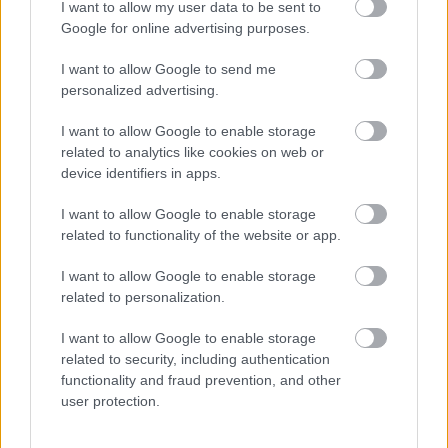
I want to allow my user data to be sent to
Google for online advertising purposes.
I want to allow Google to send me
personalized advertising.
I want to allow Google to enable storage
related to analytics like cookies on web or
device identifiers in apps.
Az újítás más előnyökkel is jár: felgyorsul a gyártás,
a technológiával egyre összetettebb formák
I want to allow Google to enable storage
dolgozhatók ki. A mágnesek változatos
related to functionality of the website or app.
alkalmazásokban hasznosíthatók: autóipar,
szélturbinák, motorok, generátorok, gyors vasúti
I want to allow Google to enable storage
szállítás stb. Az ORNL partnerei máris izgatottan
related to personalization.
várják a technológia közeljövőbeli kereskedelmi
hatásait.
I want to allow Google to enable storage
related to security, including authentication
functionality and fraud prevention, and other
user protection.
Címkék:
mágnes
ipar
innovátorok