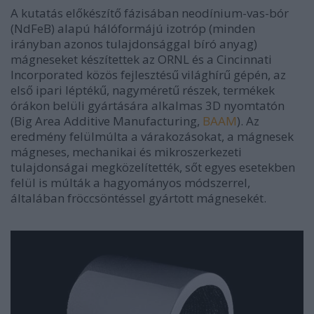
A kutatás előkészítő fázisában neodínium-vas-bór
(NdFeB) alapú hálóformájú izotróp (minden
irányban azonos tulajdonsággal bíró anyag)
mágneseket készítettek az ORNL és a Cincinnati
Incorporated közös fejlesztésű világhírű gépén, az
első ipari léptékű, nagyméretű részek, termékek
órákon belüli gyártására alkalmas 3D nyomtatón
(Big Area Additive Manufacturing,
BAAM
). Az
eredmény felülmúlta a várakozásokat, a mágnesek
mágneses, mechanikai és mikroszerkezeti
tulajdonságai megközelítették, sőt egyes esetekben
felül is múlták a hagyományos módszerrel,
általában fröccsöntéssel gyártott mágnesekét.