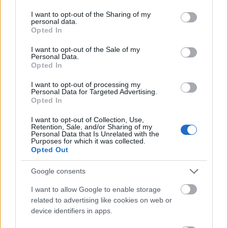
egyébként is egyre fontosabb szempont a 3D
services and may gather and store information including but
nyomtatásban, de eddig főként
not limited to your visit or usage behaviour. You may click to
I want to opt-out of the Sharing of my
personal data.
grant or deny consent to Google and its third-party tags to
műanyagpalackokkal, óceánok szemetével, és nem
Opted In
use your data for below specified purposes in below Google
elektronikus dolgokkal próbálkoztak.
consent section.
I want to opt-out of the Sale of my
Personal Data.
Az így gyártott mágnesektől nemcsak azt várják el,
Opted In
hogy elérjék, sőt túlszárnyalják a hagyományosak
teljesítményét, hanem azt is, hogy hulladék se
I want to opt-out of processing my
keletkezzen az NdFeB darabok előállításakor. Ha
Personal Data for Targeted Advertising.
Opted In
beválik, óriási lépést tesznek, mert a fröccsöntéssel
és más eljárásokkal készített mágnesek előállítása
I want to opt-out of Collection, Use,
során a felhasznált anyagok 30-50 százaléka vész
Retention, Sale, and/or Sharing of my
Personal Data that Is Unrelated with the
kárba. Az új technológiát valószínűleg széles körben
Purposes for which it was collected.
elfogadják és alkalmazzák majd, és az eddigi
Opted Out
vélemények alapján túl sokáig nem is kell várni rá.
Google consents
I want to allow Google to enable storage
related to advertising like cookies on web or
device identifiers in apps.