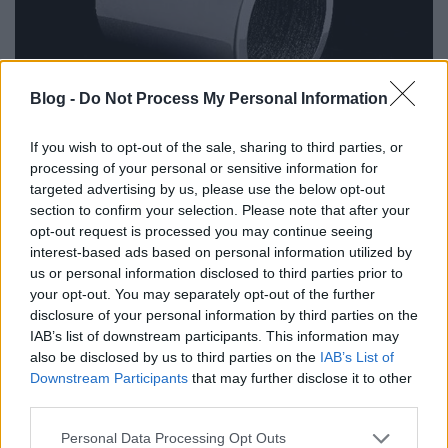
Blog -
Do Not Process My Personal Information
If you wish to opt-out of the sale, sharing to third parties, or
processing of your personal or sensitive information for
targeted advertising by us, please use the below opt-out
Az ORNL most még tovább megy, ezt célozza a
section to confirm your selection. Please note that after your
Momentummal kötött partnerség. A dallasi vállalat
opt-out request is processed you may continue seeing
fogja ugyanis piacra dobni az első újrahasznosított
interest-based ads based on personal information utilized by
anyagokból készült nyomtatott mágneseket. Saját
us or personal information disclosed to third parties prior to
technológiájukat, a membrán segítette oldószeres
your opt-out. You may separately opt-out of the further
extrakcióval (
MSX
) dolgozzák meg az ORNL
disclosure of your personal information by third parties on the
mágneseit, hogy az elektronikus hulladékban
IAB’s list of downstream participants. This information may
(merevlemezekben stb.) található ritka elemeket
also be disclosed by us to third parties on the
IAB’s List of
újrahasznosíthassák vele. A Momentum
Downstream Participants
that may further disclose it to other
Technologies-t pontosan ezért alapították.
third parties.
Hulladékok újrahasznosítása és a környezetvédelem
Please note that this website/app uses one or more Google
Personal Data Processing Opt Outs