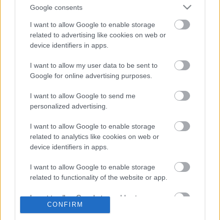
Google consents
A Prusa bemutatta az új Core One 3D
nyomtatót
I want to allow Google to enable storage
related to advertising like cookies on web or
device identifiers in apps.
Műholdfejlesztés INTAMSYS additív
I want to allow my user data to be sent to
technológiákkal
Google for online advertising purposes.
I want to allow Google to send me
personalized advertising.
Az első 3D nyomtatott alkatrészek egy
közúti Ferrariban
I want to allow Google to enable storage
related to analytics like cookies on web or
device identifiers in apps.
Itt az új CraftBot IDEX MK2
I want to allow Google to enable storage
nyomtatócsalád
related to functionality of the website or app.
I want to allow Google to enable storage
CONFIRM
related to personalization.
A Nano Dimension felvásárolja az első