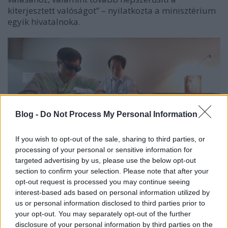
kiterjesztett valóságot” – nyilatkozta a minisztérium
egyik hivatalnoka.
Blog -
Do Not Process My Personal Information
If you wish to opt-out of the sale, sharing to third parties, or
processing of your personal or sensitive information for
targeted advertising by us, please use the below opt-out
section to confirm your selection. Please note that after your
Az 1976-ban alapított
ETRI
mintegy 2 ezer személyt,
opt-out request is processed you may continue seeing
nagyrészt kutatókat alkalmaz. Többek között
interest-based ads based on personal information utilized by
minden szögből látható többszínű 3D hologramot is
us or personal information disclosed to third parties prior to
fejlesztettek már, aminek fontos szerepe lehet a 3D
your opt-out. You may separately opt-out of the further
designiparban.
disclosure of your personal information by third parties on the