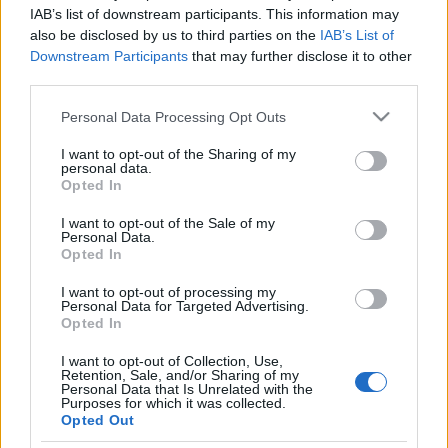
IAB’s list of downstream participants. This information may
also be disclosed by us to third parties on the
IAB’s List of
Grafénnal és felhőalapú megoldásokkal szintén
Downstream Participants
that may further disclose it to other
foglalkoznak.
third parties.
Az új alkalmazás szabadalmi oltalom alatt áll,
Please note that this website/app uses one or more Google
Personal Data Processing Opt Outs
okostelefonra történő 3D tartalomgyártás a cél vele.
services and may gather and store information including but
A Microsoft 3D Builderhez és a 3D Creationisthez
not limited to your visit or usage behaviour. You may click to
I want to opt-out of the Sharing of my
personal data.
hasonló technológia 3D nyomtatásra is
grant or deny consent to Google and its third-party tags to
Opted In
alkalmazható.
use your data for below specified purposes in below Google
consent section.
I want to opt-out of the Sale of my
Personal Data.
Opted In
I want to opt-out of processing my
Címkék:
okostelefon
app
Dél-Korea
3D szkenner
Personal Data for Targeted Advertising.
Opted In
I want to opt-out of Collection, Use,
Retention, Sale, and/or Sharing of my
Personal Data that Is Unrelated with the
Purposes for which it was collected.
Ajánlott bejegyzések:
Opted Out