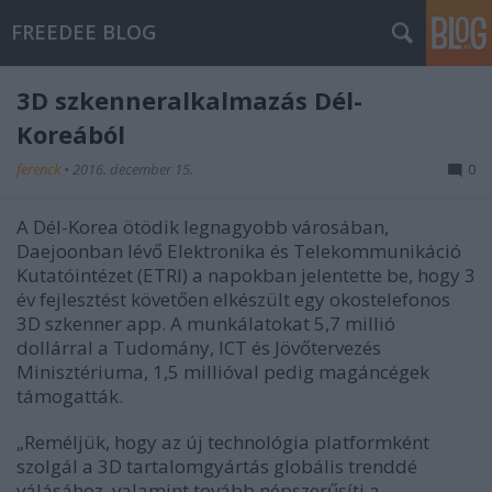
FREEDEE BLOG
3D szkenneralkalmazás Dél-
Koreából
ferenck
•
2016. december 15.
0
A Dél-Korea ötödik legnagyobb városában,
Daejoonban lévő Elektronika és Telekommunikáció
Kutatóintézet (ETRI) a napokban jelentette be, hogy 3
év fejlesztést követően elkészült egy okostelefonos
3D szkenner app. A munkálatokat 5,7 millió
dollárral a Tudomány, ICT és Jövőtervezés
Minisztériuma, 1,5 millióval pedig magáncégek
támogatták.
„Reméljük, hogy az új technológia platformként
szolgál a 3D tartalomgyártás globális trenddé
válásához, valamint tovább népszerűsíti a