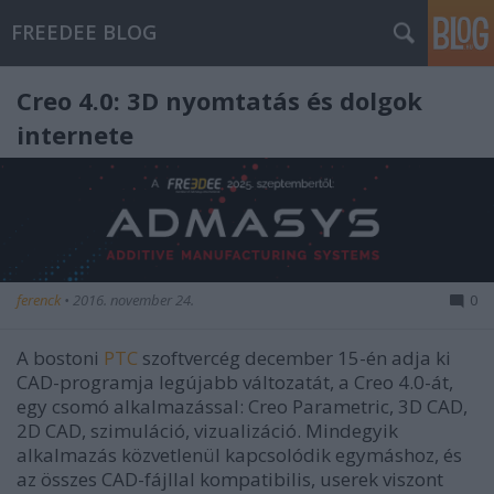
FREEDEE BLOG
Creo 4.0: 3D nyomtatás és dolgok
internete
ferenck
•
2016. november 24.
0
A bostoni
PTC
szoftvercég december 15-én adja ki
CAD-programja legújabb változatát, a Creo 4.0-át,
egy csomó alkalmazással: Creo Parametric, 3D CAD,
2D CAD, szimuláció, vizualizáció. Mindegyik
alkalmazás közvetlenül kapcsolódik egymáshoz, és
az összes CAD-fájllal kompatibilis, userek viszont