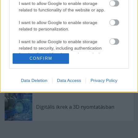
I want to allow Google to enable storage
Az első 3D nyomtatott alkatrészek egy
related to functionality of the website or app.
közúti Ferrariban
I want to allow Google to enable storage
related to personalization.
Az FDA által jóváhagyott 3D nyomtatott
I want to allow Google to enable storage
gerinc implantátumok
related to security, including authentication
functionality and fraud prevention, and other
CONFIRM
user protection.
A Nano Dimension felvásárolja az első
hibrid, fém-kompozit nyomtatót
bemutató Markforgedot
Data Deletion
Data Access
Privacy Policy
Digitális ikrek a 3D nyomtatásban