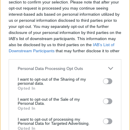
parametrikus és a közvetlen tervezés egyaránt
section to confirm your selection. Please note that after your
szerepel a repertoárban. A részek aprólékosan
opt-out request is processed you may continue seeing
kidolgozhatók, a modellen könnyen változtathatunk.
interest-based ads based on personal information utilized by
us or personal information disclosed to third parties prior to
Az additív technológia kitüntetett szerepe cseppet
your opt-out. You may separately opt-out of the further
sem meglepő, hiszen a PTC a kezdetek óta
disclosure of your personal information by third parties on the
foglalkozik 3D nyomtatással, például az 1986 és 87
IAB’s list of downstream participants. This information may
közötti igazgató és fejlesztésmenedzser Leonid Raiz
also be disclosed by us to third parties on the
IAB’s List of
dolgozta ki az .stl fájlformátumot.
Downstream Participants
that may further disclose it to other
third parties.
Please note that this website/app uses one or more Google
Personal Data Processing Opt Outs
services and may gather and store information including but
not limited to your visit or usage behaviour. You may click to
I want to opt-out of the Sharing of my
personal data.
grant or deny consent to Google and its third-party tags to
Opted In
use your data for below specified purposes in below Google
consent section.
I want to opt-out of the Sale of my
Personal Data.
Opted In
I want to opt-out of processing my
Personal Data for Targeted Advertising.
Opted In