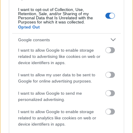
I want to opt-out of Collection, Use,
A PTC partneri viszonyba lépett a 3D Systemsszel,
Retention, Sale, and/or Sharing of my
Personal Data that Is Unrelated with the
céljuk a 3DP és az Industry 4.0 a jövő intelligens
Purposes for which it was collected.
gyára jegyében történő egyesítése.
Opted Out
Google consents
I want to allow Google to enable storage
related to advertising like cookies on web or
Címkék:
jövő
szoftver
CAD
dolgok internete
additív gyártás
device identifiers in apps.
I want to allow my user data to be sent to
Google for online advertising purposes.
Ajánlott bejegyzések:
I want to allow Google to send me
personalized advertising.
Nikon SLM fémnyomtatóval bővít a
ONE3D a repülőgép- és védelmi ipari
I want to allow Google to enable storage
projektjeihez
related to analytics like cookies on web or
device identifiers in apps.