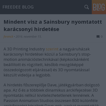
FREEDEE BLOG
Mindent visz a Sainsbury nyomtatott
karácsonyi hirdetése
ferenck
•
2016. november 15.
0
A 3D Printing Industry
szerint
a nagyáruházak
karácsonyi hirdetései közül a Sainsbury’s stop-
motion animációstechnikával (képkockánként
beállított és rögzített, később mozgóképpé
összedolgozott eljárással) és 3D nyomtatással
készült videója a legjobb.
A hirdetés főszereplője Dave, játékgyárban dolgozó
apa. Az ő és a többiek dinamikus arckifejezései 3D
nyomtatás nélkül kivitelezhetetlenek lennének. A
Passion Animation Studios összesen 800 különféle
arckifejezést készített Dave-nek, azokat nyomtatták