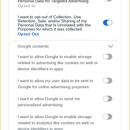
Personal Data for Targeted Advertising.
Opted In
I want to opt-out of Collection, Use,
Retention, Sale, and/or Sharing of my
Personal Data that Is Unrelated with the
Purposes for which it was collected.
Opted Out
Google consents
I want to allow Google to enable storage
related to advertising like cookies on web or
device identifiers in apps.
Címkék:
reklám
karácsony
I want to allow my user data to be sent to
Google for online advertising purposes.
I want to allow Google to send me
personalized advertising.
Ajánlott bejegyzések:
I want to allow Google to enable storage
related to analytics like cookies on web or
Nikon SLM fémnyomtatóval bővít a
device identifiers in apps.
ONE3D a repülőgép- és védelmi ipari