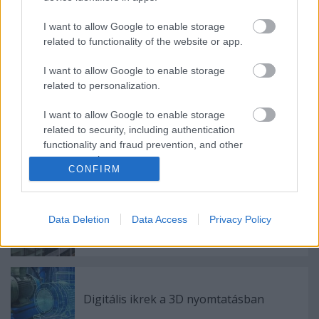
projektjeihez
I want to allow Google to enable storage
related to functionality of the website or app.
Az első 3D nyomtatott alkatrészek egy
I want to allow Google to enable storage
közúti Ferrariban
related to personalization.
I want to allow Google to enable storage
related to security, including authentication
Itt az új CraftBot IDEX MK2
functionality and fraud prevention, and other
nyomtatócsalád
user protection.
CONFIRM
A Nano Dimension felvásárolja az első
Data Deletion
Data Access
Privacy Policy
hibrid, fém-kompozit nyomtatót
bemutató Markforgedot
Digitális ikrek a 3D nyomtatásban