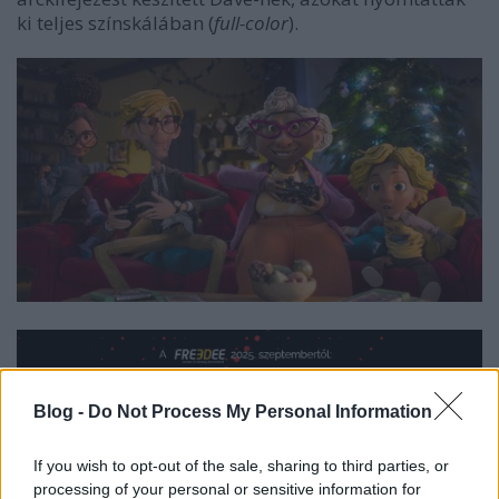
ki teljes színskálában (
full-color
).
Blog -
Do Not Process My Personal Information
If you wish to opt-out of the sale, sharing to third parties, or
A 3D nyomtatás zenei, turisztikai és karácsonyi
processing of your personal or sensitive information for