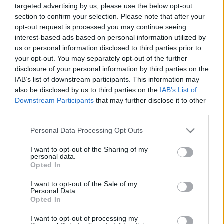
videókban való alkalmazása egyértelműen jelzi,
targeted advertising by us, please use the below opt-out
hogy ideális médium a hirdetésipar számára,
section to confirm your selection. Please note that after your
rengeteg benne a kreatív potenciál, és a jövőben még
opt-out request is processed you may continue seeing
több hasonló reklámot látunk majd.
interest-based ads based on personal information utilized by
us or personal information disclosed to third parties prior to
your opt-out. You may separately opt-out of the further
disclosure of your personal information by third parties on the
IAB’s list of downstream participants. This information may
also be disclosed by us to third parties on the
IAB’s List of
Downstream Participants
that may further disclose it to other
third parties.
Please note that this website/app uses one or more Google
Personal Data Processing Opt Outs
services and may gather and store information including but
not limited to your visit or usage behaviour. You may click to
I want to opt-out of the Sharing of my
personal data.
grant or deny consent to Google and its third-party tags to
Opted In
use your data for below specified purposes in below Google
consent section.
I want to opt-out of the Sale of my
Personal Data.
Opted In
I want to opt-out of processing my