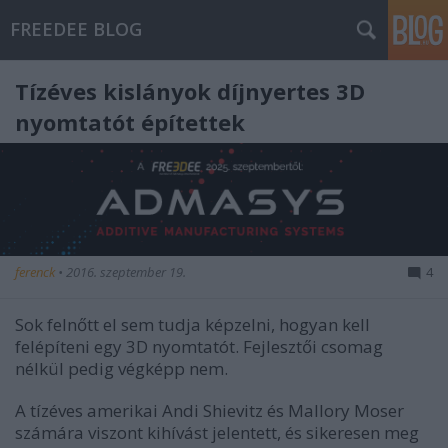
FREEDEE BLOG
Tízéves kislányok díjnyertes 3D
nyomtatót építettek
ferenck
•
2016. szeptember 19.
4
Sok felnőtt el sem tudja képzelni, hogyan kell
felépíteni egy 3D nyomtatót. Fejlesztői csomag
nélkül pedig végképp nem.
A tízéves amerikai Andi Shievitz és Mallory Moser
számára viszont kihívást jelentett, és sikeresen meg