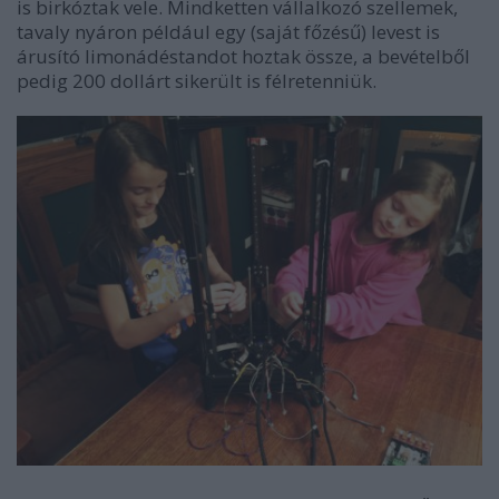
is birkóztak vele. Mindketten vállalkozó szellemek,
tavaly nyáron például egy (saját főzésű) levest is
árusító limonádéstandot hoztak össze, a bevételből
pedig 200 dollárt sikerült is félretenniük.