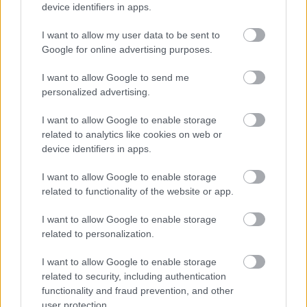
device identifiers in apps.
I want to allow my user data to be sent to
Google for online advertising purposes.
A Wabtec additív megoldása jelentősen
növeli a vasúti áramszedők teljesítményét
I want to allow Google to send me
personalized advertising.
I want to allow Google to enable storage
Szólj hozzá!
related to analytics like cookies on web or
device identifiers in apps.
A hozzászóláshoz be kell lépned!
I want to allow Google to enable storage
related to functionality of the website or app.
I want to allow Google to enable storage
related to personalization.
I want to allow Google to enable storage
related to security, including authentication
functionality and fraud prevention, and other
VAGY
user protection.