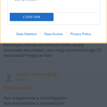
CONFIRM
Papp Levente
Data Deletion
Data Access
Privacy Policy
9 éve
Komolyan, ezt van aki elhiszi? Hmm, tavaly
limonádét készítettek, idén meg összehoztak egy 3D
nyomtatót? Hagyjuk már!
Lucifer Morningstar
9 éve
@Papp Levente
:
Apu megtervezte a számítógépén.
Apu kinyomtatta a nyomtatóján.