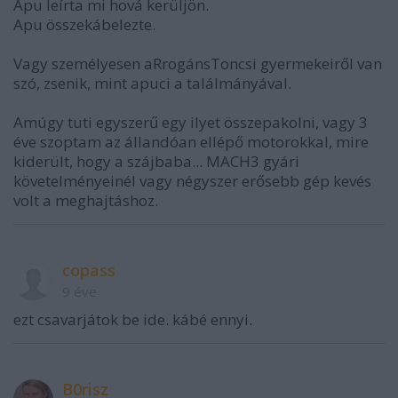
Apu leírta mi hová kerüljön.
Apu összekábelezte.
Vagy személyesen aRrogánsToncsi gyermekeiről van
szó, zsenik, mint apuci a találmányával.
Amúgy tuti egyszerű egy ilyet összepakolni, vagy 3
éve szoptam az állandóan ellépő motorokkal, mire
kiderült, hogy a szájbaba... MACH3 gyári
követelményeinél vagy négyszer erősebb gép kevés
volt a meghajtáshoz.
copass
9 éve
ezt csavarjátok be ide. kábé ennyi.
B0risz