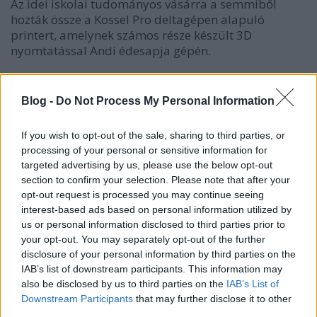
Az idei iskolai tudományos vásárra a semmiből
hozták össze a Kossel Pro deltagépen alapuló
printert, amelynek számos része készült 3D
nyomtatással Andi édesapja gépén.
Blog -
Do Not Process My Personal Information
If you wish to opt-out of the sale, sharing to third parties, or
processing of your personal or sensitive information for
Három hónap kemény munkája után készültek el, az
targeted advertising by us, please use the below opt-out
általuk 3DKitBasher-nek nevezett szerkezet remekül
section to confirm your selection. Please note that after your
működik, és a vásáron is aranyérmes lett.
opt-out request is processed you may continue seeing
interest-based ads based on personal information utilized by
us or personal information disclosed to third parties prior to
your opt-out. You may separately opt-out of the further
disclosure of your personal information by third parties on the
IAB’s list of downstream participants. This information may
Címkék:
oktatás
csináld magad
DIY
also be disclosed by us to third parties on the
IAB’s List of
Downstream Participants
that may further disclose it to other
third parties.