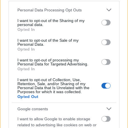
Please note that this website/app uses one or more Google
Personal Data Processing Opt Outs
Ajánlott bejegyzések:
services and may gather and store information including but
not limited to your visit or usage behaviour. You may click to
I want to opt-out of the Sharing of my
personal data.
grant or deny consent to Google and its third-party tags to
A Formlabs hobbi célú műgyantákat
Opted In
use your data for below specified purposes in below Google
dobott piacra
consent section.
I want to opt-out of the Sale of my
Personal Data.
Opted In
A COBOD piacra dobja a BOD3 3D
I want to opt-out of processing my
Personal Data for Targeted Advertising.
épületnyomtatót
Opted In
I want to opt-out of Collection, Use,
Retention, Sale, and/or Sharing of my
Personal Data that Is Unrelated with the
Műholdfejlesztés INTAMSYS additív
Purposes for which it was collected.
technológiákkal
Opted Out
Google consents
I want to allow Google to enable storage
3D nyomtatás adaptív fúvókával
related to advertising like cookies on web or