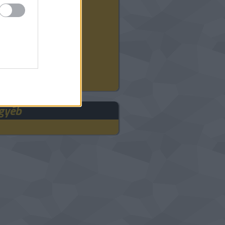
2024 augusztus
(
12
)
2024 július
(
22
)
2024 június
(
20
)
2024 május
(
21
)
2024 április
(
21
)
2024 március
(
18
)
2024 február
(
21
)
2024 január
(
23
)
Tovább
...
gyéb