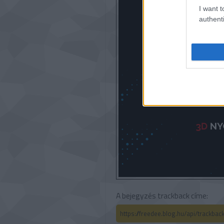
I want t
authenti
A bejegyzés trackback címe:
https://freedee.blog.hu/api/trackba