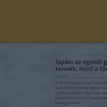
Japán: az egyedi 
tennék, mint a t
2016.08.24. 11:30
A Technológiakutatási Szövetsé
ipari öntőformákhoz fejleszt s
tel közös projekt célja, hogy e
nyomtatással történő gyártása 
tömegtermelés.