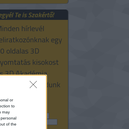
egyél Te is Szakértő!
inden hírlevél
eliratkozónknak egy
0 oldalas 3D
yomtatás kisokost
s 3D Akadémia
edvezményt adunk
jándékba!
sonal or
ection to
mail cím:
ou may
 personal
v:
out of the