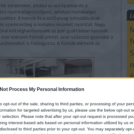
e területeken, például az autóiparban és a
ató nyomtatóprototípust, amellyel homokalapú
L
észekhez. A homok és a kötőanyag extrudálásának
 és szerkezetileg is komplex részeket nyomtat. Nagy
M
óval költséghatékonyabb az ipari gyártásban használt
 ezer köbcenti formát printel, azaz százszor gyorsabb a
f
uszhomokot is feldolgozza. A formák elérhetik az
5
n
é
k
Not Process My Personal Information
a
to opt-out of the sale, sharing to third parties, or processing of your per
formation for targeted advertising by us, please use the below opt-out s
E-
r selection. Please note that after your opt-out request is processed y
eing interest-based ads based on personal information utilized by us or
Né
disclosed to third parties prior to your opt-out. You may separately opt-