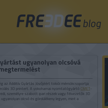
gyártást ugyanolyan olcsóvá
ömegtermelést
g az Additív Gyártás Jövőjéért tokiói mérnökcsoportja
peciális 3D printert. A yokohamai nyomtatógyártó
CMET
-
gyedi, személyre szabott ipari részek vagy félvezetők 3D
ugyanolyan olcsó és gördülékeny legyen, mint a