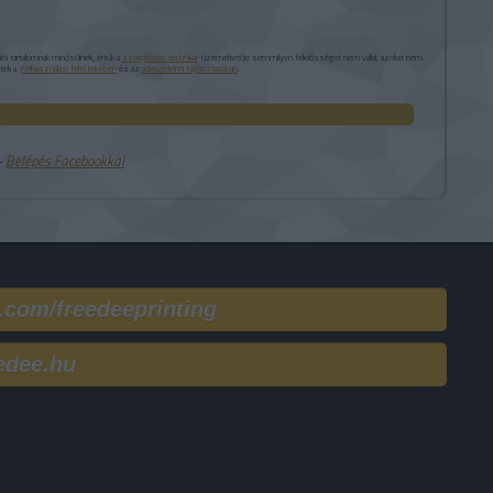
i tartalomnak minősülnek, értük a
szolgáltatás technikai
üzemeltetője semmilyen felelősséget nem vállal, azokat nem
etek a
Felhasználási feltételekben
és az
adatvédelmi tájékoztatóban
.
 ‐
Belépés Facebookkal
.com/freedeeprinting
edee.hu