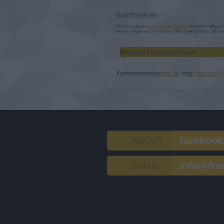
Kommentek:
A hozzászólások a
vonatkozó jogszabályok
értelmében felhasználó
ellenőrzi. Kifogás esetén forduljon a blog szerkesztőjéhez. Részl
Nincsenek hozzászólások.
Kommentezéshez
lépj be
, vagy
regisztrálj
!
facebook
ABOUT
info@fre
EMAIL