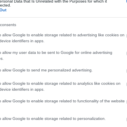
ersonal Data that Is Unrelated with the Purposes for which it
lected.
Out
consents
K
Ellenáll-e a 3D
A SpaceX addítív
o allow Google to enable storage related to advertising like cookies on
X
nyomtatott
gyártási
evice identifiers in apps.
volfrám egy
partnersége a
alád
atomreaktor
Velo3D-vel
o allow my user data to be sent to Google for online advertising
extrém
körülményeinek?
s.
to allow Google to send me personalized advertising.
F
o allow Google to enable storage related to analytics like cookies on
A Wabtec additív
evice identifiers in apps.
megoldása
A
jelentősen növeli
o allow Google to enable storage related to functionality of the website
a vasúti
áramszedők
teljesítményét
o allow Google to enable storage related to personalization.