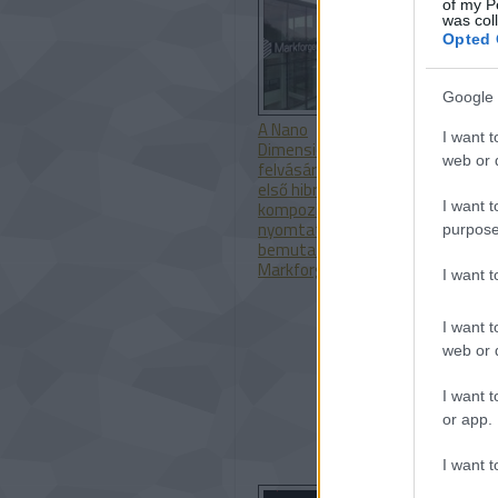
of my P
was col
Opted 
Google 
A Nano
Itt az új
I want t
Dimension
CraftBot IDE
web or d
felvásárolja az
MK2
első hibrid, fém-
nyomtatócs
I want t
kompozit
nyomtatót
purpose
bemutató
Markforgedot
I want 
I want t
web or d
I want t
or app.
I want t