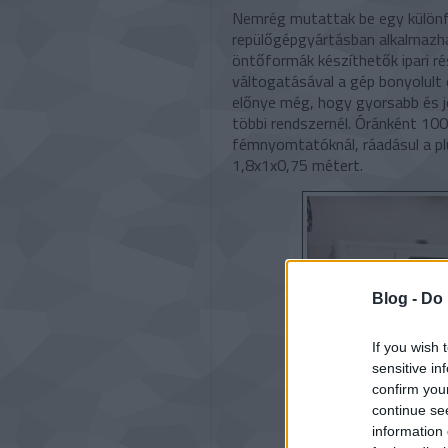
Nemrég mutattak be egy különfél
repülőgépgyártásban alkalmazh
öntőformák készíthetők ipari r
váltogatásával a gép bonyolult
előnye még, hogy gyorsabb és j
többi rendszernél. Óránként 100
fémnyomtatóknál, ráadásul a pl
1,8x1x0,75 métert.
Blog -
Do 
If you wish 
sensitive in
confirm you
continue se
information 