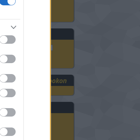
3D szkennelés
ADMASYS HU
eresés
RE3DEE a Facebookon
rchívum
2025 szeptember
(
1
)
2024 november
(
8
)
2024 október
(
9
)
2024 szeptember
(
11
)