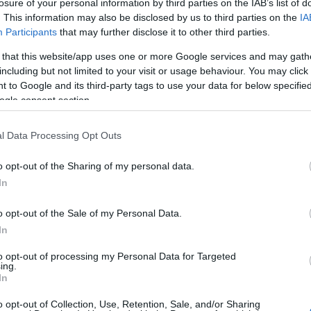
losure of your personal information by third parties on the IAB’s list of
. This information may also be disclosed by us to third parties on the
IA
Participants
that may further disclose it to other third parties.
3
 that this website/app uses one or more Google services and may gath
including but not limited to your visit or usage behaviour. You may click 
, az építészeti, bányászati és katonai felszerelésgyártó
 to Google and its third-party tags to use your data for below specifi
V
specialista IHI is segédkezik. A kutatószövetség
k
ogle consent section.
egtermelésre, havi 20 ezer automata turbókompresszor
3
tására alkalmasak.
3
l Data Processing Opt Outs
s
tnének működő változatot.
A
o opt-out of the Sharing of my personal data.
Tetszik
0
In
H
jármű
nyomtatók
innovátorok
Japán
o opt-out of the Sale of my Personal Data.
In
to opt-out of processing my Personal Data for Targeted
ing.
In
o opt-out of Collection, Use, Retention, Sale, and/or Sharing