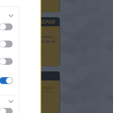
D TECH WORSKHOPOK
egyél részt a 3D Akadémia
épzésein és szerezz átfogó tudást a
D technológiák jelenéről és jövőjéről!
D nyomtatás, modellezés és
zkennelés tanfolyamok a 3D
kadémián.
asznos linkek
Markforged kompozit 3D nyomtatók
Formlabs 3D nyomtatók (SLA, SLS)
Ultimaker FDM 3D nyomtatók
CraftUnique magyar FDM 3D
nyomtatók
Bérnyomtatás
3D szkennerek