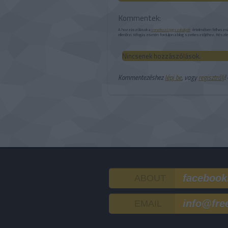
Kommentek:
A hozzászólások a
vonatkozó jogszabályok
értelmében felhasználó
ellenőrzi. Kifogás esetén forduljon a blog szerkesztőjéhez. Részl
Nincsenek hozzászólások.
Kommentezéshez
lépj be
, vagy
regisztrálj
!
facebook
ABOUT
info@fre
EMAIL