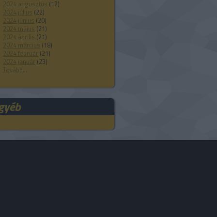
2024 augusztus
(
12
)
2024 július
(
22
)
2024 június
(
20
)
2024 május
(
21
)
2024 április
(
21
)
2024 március
(
18
)
2024 február
(
21
)
2024 január
(
23
)
Tovább
...
gyéb