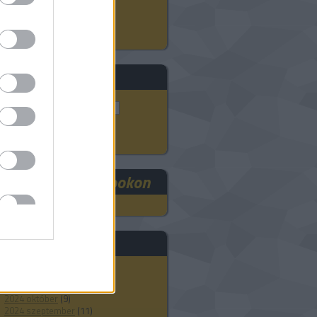
3D szkennelés
ADMASYS HU
eresés
RE3DEE a Facebookon
rchívum
2025 szeptember
(
1
)
2024 november
(
8
)
2024 október
(
9
)
2024 szeptember
(
11
)