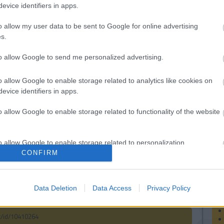
evice identifiers in apps.
o allow my user data to be sent to Google for online advertising
obbi
A COBOD piacra
A SpaceX addítív
s.
dobja a BOD3 3D
gyártási
t
épületnyomtató
partnersége a
K
to allow Google to send me personalized advertising.
a
t
Velo3D-vel
o allow Google to enable storage related to analytics like cookies on
evice identifiers in apps.
o allow Google to enable storage related to functionality of the website
F
o allow Google to enable storage related to personalization.
CONFIRM
o allow Google to enable storage related to security, including
A
cation functionality and fraud prevention, and other user protection.
Data Deletion
Data Access
Privacy Policy
ck/id/10410264