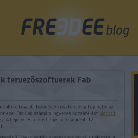
k tervezőszoftverek Fab
-kultúra további fejlődésére ösztönzőleg fog hatni az
int ezer Fab Lab számára ingyenes hozzáférést
biztosít
. A bejelentés a most zajló senzseni Fab 12
t.
letezés/újítás-orientált workshopok globális hálózata, a