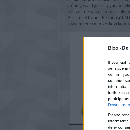
műhelyek a digitális gyártóesz
A kezdeményezés nem meglepő 
Bitek és Atomok Központjából (C
szakemberek nemzetközi közöss
Blog -
Do 
If you wish 
sensitive in
confirm you
continue se
information 
further disc
participants
Downstream 
Please note
information 
deny consent