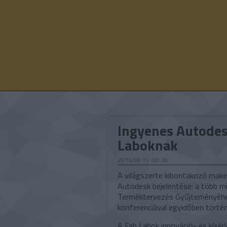
Ingyenes Autodes
Laboknak
2016.08.15. 08:30
A világszerte kibontakozó maker
Autodesk bejelentése: a több m
Terméktervezés Gyűjteményéhez
konferenciával egyidőben történ
A Fab Labok innováció- és kísér