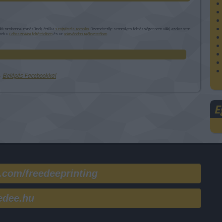
i tartalomnak minősülnek, értük a
szolgáltatás technikai
üzemeltetője semmilyen felelősséget nem vállal, azokat nem
etek a
Felhasználási feltételekben
és az
adatvédelmi tájékoztatóban
.
 ‐
Belépés Facebookkal
E
.com/freedeeprinting
edee.hu