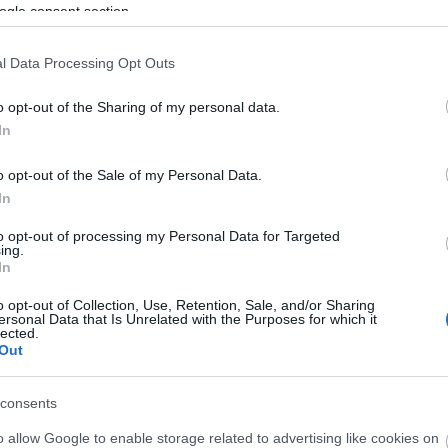
nkercad, az 123D Circuits és a Fusion 360 programokat,
ogle consent section.
tvereinek teljes portfolióját tette ingyen
k számára. Egy-egy Fab Lab tíz előfizetést kap a
l Data Processing Opt Outs
zionális szintű eszközöket (Fusion 360, Inventor
3
0 Pro, 3ds Max), valamint 25 gigabájt tárhelyet is
o opt-out of the Sharing of my personal data.
V
In
k
l sokat vár: a Fab Lab közösség a maker-kultúra
3
 pedig, hogy még jobban kiveszi a részét a globális
o opt-out of the Sale of my Personal Data.
3
In
s
A
Tetszik
0
to opt-out of processing my Personal Data for Targeted
ing.
In
Maker kultúra
Maker mozgalom
FabLab
H
o opt-out of Collection, Use, Retention, Sale, and/or Sharing
ersonal Data that Is Unrelated with the Purposes for which it
lected.
Out
consents
o allow Google to enable storage related to advertising like cookies on