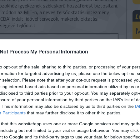
közökhöz igyekeznek széleskörű hozzáférést biztosítani.
módon az MIT-n, a neves felsőoktatási intézmény
L
BA) indult, idővel tervezők, makerek, oktatási
égévé fejlődött.
M
f
Not Process My Personal Information
5
n
to opt-out of the sale, sharing to third parties, or processing of your per
formation for targeted advertising by us, please use the below opt-out s
é
r selection. Please note that after your opt-out request is processed y
eing interest-based ads based on personal information utilized by us or
k
disclosed to third parties prior to your opt-out. You may separately opt-
losure of your personal information by third parties on the IAB’s list of
a
. This information may also be disclosed by us to third parties on the
IA
Participants
that may further disclose it to other third parties.
E-
 that this website/app uses one or more Google services and may gath
including but not limited to your visit or usage behaviour. You may click 
Né
 to Google and its third-party tags to use your data for below specifi