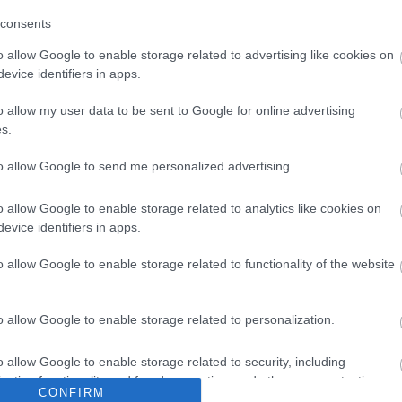
Tetszik
0
consents
sárkány
ruhatervezés
nyomtatóanyagok
F
o allow Google to enable storage related to advertising like cookies on
evice identifiers in apps.
o allow my user data to be sent to Google for online advertising
A
s.
to allow Google to send me personalized advertising.
o allow Google to enable storage related to analytics like cookies on
evice identifiers in apps.
o allow Google to enable storage related to functionality of the website
ból
Kerámianyomta
Amerikai
tót vásárol a
anyagfejlesztő
NASA
cég a top100
o allow Google to enable storage related to personalization.
technológia-
biztonsági cég
között
o allow Google to enable storage related to security, including
cation functionality and fraud prevention, and other user protection.
CONFIRM