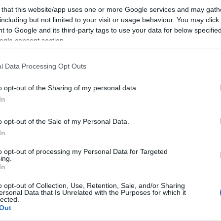
arabot Januskiewicz barátja, Piotr Dziubek 3D művész
s
 that this website/app uses one or more Google services and may gath
lous Designer, a 3ds Max és a Zbrush szoftvereken
A
including but not limited to your visit or usage behaviour. You may click 
 to Google and its third-party tags to use your data for below specifi
ogle consent section.
H
l Data Processing Opt Outs
o opt-out of the Sharing of my personal data.
In
o opt-out of the Sale of my Personal Data.
In
to opt-out of processing my Personal Data for Targeted
ing.
In
K
o opt-out of Collection, Use, Retention, Sale, and/or Sharing
ris van Herpen, a threeASFOUR és a Nervous System
ersonal Data that Is Unrelated with the Purposes for which it
lected.
Out