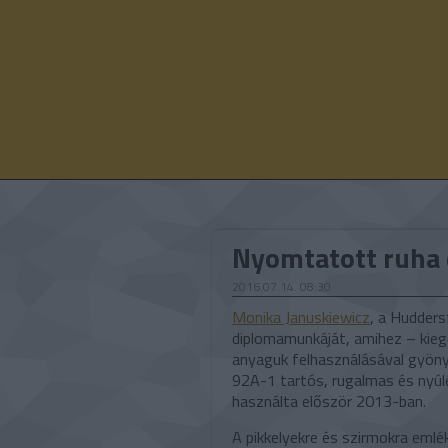
Nyomtatott ruha
2016.07.14. 08:30
Monika Januskiewicz
, a Hudders
diplomamunkáját, amihez – kieg
anyaguk felhasználásával gyöny
92A-1 tartós, rugalmas és nyúlé
használta először 2013-ban.
A pikkelyekre és szirmokra emlé