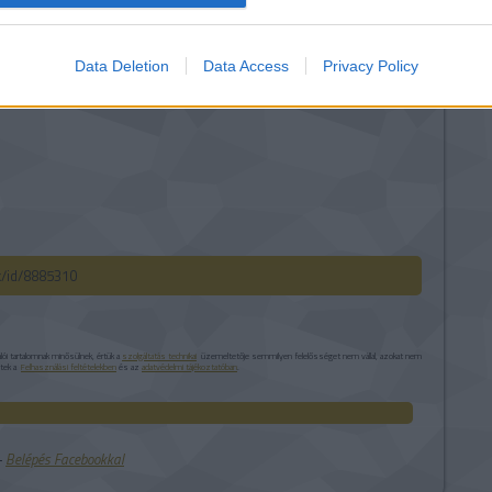
E
Data Deletion
Data Access
Privacy Policy
ck/id/8885310
i tartalomnak minősülnek, értük a
szolgáltatás technikai
üzemeltetője semmilyen felelősséget nem vállal, azokat nem
etek a
Felhasználási feltételekben
és az
adatvédelmi tájékoztatóban
.
 ‐
Belépés Facebookkal