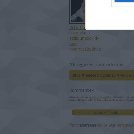
Új technika
olvasztott
szilíciumdioxid-
üveg
nyomtatásához
A bejegyzés trackback címe:
https://freedee.blog.hu/api/trackba
Kommentek:
A hozzászólások a
vonatkozó jogszabályok
értelmében felhasználó
ellenőrzi. Kifogás esetén forduljon a blog szerkesztőjéhez. Részl
Nincsenek hozzászólások.
Kommentezéshez
lépj be
, vagy
regisztrálj
!