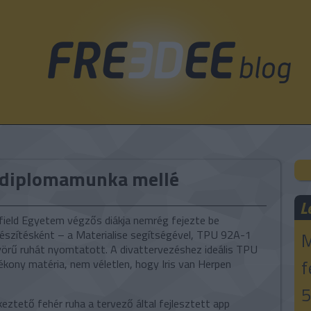
 diplomamunka mellé
L
field Egyetem végzős diákja nemrég fejezte be
észítésként – a Materialise segítségével, TPU 92A-1
M
örű ruhát nyomtatott. A divattervezéshez ideális TPU
f
kony matéria, nem véletlen, hogy Iris van Herpen
5
keztető fehér ruha a tervező által fejlesztett app