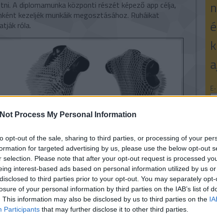
n
tni. A diplomamunka központi részét képező app célja,
mként kezeljék munkáik megosztásához. Ruháikat
é
atják róla.
k
a
E-
Né
Not Process My Personal Information
to opt-out of the sale, sharing to third parties, or processing of your per
formation for targeted advertising by us, please use the below opt-out s
3
r selection. Please note that after your opt-out request is processed y
eing interest-based ads based on personal information utilized by us or
disclosed to third parties prior to your opt-out. You may separately opt-
V
losure of your personal information by third parties on the IAB’s list of
k
3
. This information may also be disclosed by us to third parties on the
IA
Participants
that may further disclose it to other third parties.
3