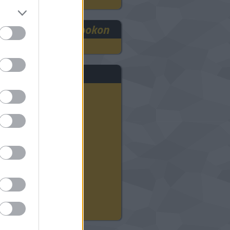
RE3DEE a Facebookon
rchívum
2025 szeptember
(
1
)
2024 november
(
8
)
2024 október
(
9
)
2024 szeptember
(
11
)
2024 augusztus
(
12
)
2024 július
(
22
)
2024 június
(
20
)
2024 május
(
21
)
2024 április
(
21
)
2024 március
(
18
)
2024 február
(
21
)
2024 január
(
23
)
Tovább
...