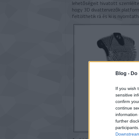
lehetőségeit hivatott szemlélte
hogy 3D divattervezők platfor
feltölthetik rá és ki is nyomtath
Blog -
Do 
If you wish 
sensitive in
confirm you
continue se
information 
further disc
participants
Downstream 