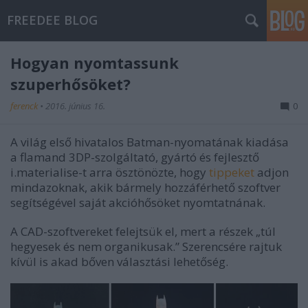
FREEDEE BLOG
Hogyan nyomtassunk
szuperhősöket?
ferenck
•
2016. június 16.
0
A világ első hivatalos Batman-nyomatának kiadása
a flamand 3DP-szolgáltató, gyártó és fejlesztő
i.materialise-t arra ösztönözte, hogy
tippeket
adjon
mindazoknak, akik bármely hozzáférhető szoftver
segítségével saját akcióhősöket nyomtatnának.
A CAD-szoftvereket felejtsük el, mert a részek „túl
hegyesek és nem organikusak.” Szerencsére rajtuk
kívül is akad bőven választási lehetőség.