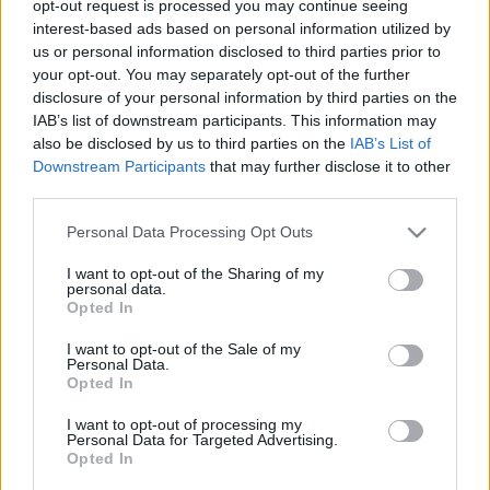
opt-out request is processed you may continue seeing
kiegészítőkre lesz szükségünk.
interest-based ads based on personal information utilized by
us or personal information disclosed to third parties prior to
your opt-out. You may separately opt-out of the further
disclosure of your personal information by third parties on the
IAB’s list of downstream participants. This information may
also be disclosed by us to third parties on the
IAB’s List of
Downstream Participants
that may further disclose it to other
third parties.
Please note that this website/app uses one or more Google
Personal Data Processing Opt Outs
services and may gather and store information including but
not limited to your visit or usage behaviour. You may click to
I want to opt-out of the Sharing of my
personal data.
grant or deny consent to Google and its third-party tags to
Opted In
use your data for below specified purposes in below Google
consent section.
Azt se felejtsük el, hogy nem feltétlenül kell nulláról
I want to opt-out of the Sale of my
Personal Data.
indulnunk. Nagyon jó
3D modell-adatbázisokból
Opted In
importálhatunk fájlokat, szkeneket, amelyeket csak
utána editálunk valamelyik programmal.
I want to opt-out of processing my
Personal Data for Targeted Advertising.
Opted In
A szkenneléshez ingyenes szoftvereket ajánlanak,