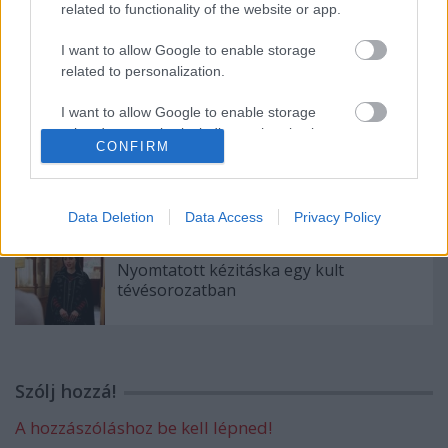
related to functionality of the website or app.
I want to allow Google to enable storage
Műholdfejlesztés INTAMSYS additív
related to personalization.
technológiákkal
I want to allow Google to enable storage
related to security, including authentication
CONFIRM
functionality and fraud prevention, and other
A Walmart 3D nyomatással bővíti egyik
user protection.
üzletét
Data Deletion
Data Access
Privacy Policy
Nyomtatott kézitáska egy kult
tévésorozatban
Szólj hozzá!
A hozzászóláshoz be kell lépned!