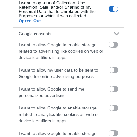
például a 123D Catch-et.
I want to opt-out of Collection, Use,
Retention, Sale, and/or Sharing of my
Personal Data that Is Unrelated with the
Purposes for which it was collected.
Opted Out
Címkék:
szoftver
3D modellezés
CAD
Batman
Autodesk
Google consents
iMaterialize
3D szkennelés
játékfigurák
I want to allow Google to enable storage
related to advertising like cookies on web or
device identifiers in apps.
I want to allow my user data to be sent to
Ajánlott bejegyzések:
Google for online advertising purposes.
Nikon SLM fémnyomtatóval bővít a
I want to allow Google to send me
ONE3D a repülőgép- és védelmi ipari
personalized advertising.
projektjeihez
I want to allow Google to enable storage
related to analytics like cookies on web or
device identifiers in apps.
A COBOD piacra dobja a BOD3 3D
épületnyomtatót
I want to allow Google to enable storage