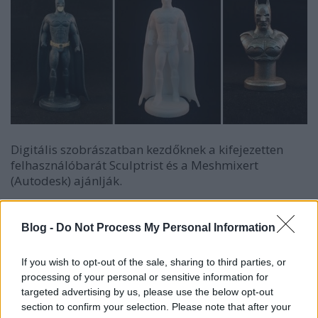
Digitális szobrászatban kezdőknek a kifejezetten
felhasználóbarát Sculptrist és a Meshmixert
(Autodesk) ajánlják.
A profik által használt ZBrush ugyan kategóriája
Blog -
Do Not Process My Personal Information
legjobb programja, viszont kicsit komplikáltabb,
tovább is tart az elsajátítása.
If you wish to opt-out of the sale, sharing to third parties, or
processing of your personal or sensitive information for
A Cinema4D, a MODO és a Blender rendelkezik
targeted advertising by us, please use the below opt-out
digitális szobrászat modulokkal, de nem ez az
section to confirm your selection. Please note that after your
alapfunkciójuk, másra fejlesztették őket, úgyhogy