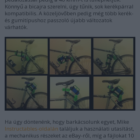
Könnyű a bicajra szerelni, úgy tűnik, sok kerékpárral
kompatibilis. A közeljövőben pedig még több kerék-
és gumitípushoz passzoló újabb változatok
várhatók.
Ha úgy döntenénk, hogy barkácsolunk egyet, Mike
Instructables-oldalán
találjuk a használati utasítást,
a mechanikus részeket az eBay-ről, míg a fájlokat 10