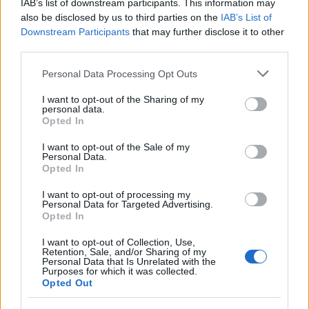
IAB’s list of downstream participants. This information may
also be disclosed by us to third parties on the
IAB’s List of
Downstream Participants
that may further disclose it to other
third parties.
Please note that this website/app uses one or more Google
Personal Data Processing Opt Outs
Rossz hír, hogy kezdőknek nem ajánlott, mert a
services and may gather and store information including but
kivitelezéshez nem árt, ha ismerjük a motorok,
not limited to your visit or usage behaviour. You may click to
I want to opt-out of the Sharing of my
personal data.
áramkörök és elemek működését, plusz az
grant or deny consent to Google and its third-party tags to
Opted In
összehuzalozás mikéntjét.
use your data for below specified purposes in below Google
consent section.
I want to opt-out of the Sale of my
Personal Data.
Opted In
I want to opt-out of processing my
Personal Data for Targeted Advertising.
Opted In
I want to opt-out of Collection, Use,
Retention, Sale, and/or Sharing of my
Personal Data that Is Unrelated with the
Purposes for which it was collected.
Opted Out