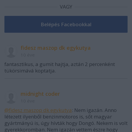
VAGY
fidesz maszop dk egykutya
10 éve
fantasztikus, a gumit hajtja, aztán 2 percenként
tükörsimává koptatja.
midnight coder
10 éve
@fidesz maszop dk egykutya
: Nem igazán. Anno
létezett ilyenből benzinmotoros is, sőt magyar
gyártmányú is, úgy hívták hogy Dongó. Nekem is volt
gyerekkoromban. Nem igazán vettem észre hogy