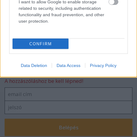
I want to allow Google to enable storage
related to security, including authentication
Ajánlott bejegyzések:
functionality and fraud prevention, and other
user protection.
Egyedire kidolgozott titánbicikli
CONFIRM
Data Deletion
Data Access
Privacy Policy
Szólj hozzá!
A hozzászóláshoz be kell lépned!