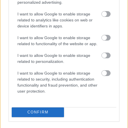
personalized advertising.
I want to allow Google to enable storage
Címkék:
oktatás
gasztronómia
történelemtudomány
related to analytics like cookies on web or
Sketchfab
device identifiers in apps.
I want to allow Google to enable storage
related to functionality of the website or app.
Ajánlott bejegyzések:
I want to allow Google to enable storage
related to personalization.
A Prusa bemutatta az új Core One 3D
I want to allow Google to enable storage
nyomtatót
related to security, including authentication
functionality and fraud prevention, and other
user protection.
Az első 3D nyomtatott alkatrészek egy
közúti Ferrariban
CONFIRM