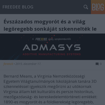
FREEDEE BLOG
Évszázados mogyorót és a világ
legöregebb sonkáját szkennelték le
ferenck
•
2015. december 17.
0
Bernard Means, a Virginia Nemzetközösségi
Egyetem Világtanulmányok Iskolájának tanára 3D
szkenneléssel igyekszik megőrizni az utókornak
Virginia állam két kulturális és persze historikus,
mezőgazdaság- és kereskedelemtörténeti emlékét:
1890-es mogyorót és a földkerekség legöregebb,