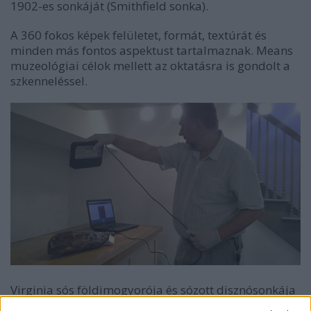
1902-es sonkáját (Smithfield sonka).
A 360 fokos képek felületet, formát, textúrát és
minden más fontos aspektust tartalmaznak. Means
muzeológiai célok mellett az oktatásra is gondolt a
szkenneléssel.
Virginia sós földimogyorója és sózott disznósonkája
messzeföldön híres, az 1890-es mogyorót már az