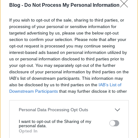
1920-as években legrégebbiként reklámozták.
Blog -
Do Not Process My Personal Information
If you wish to opt-out of the sale, sharing to third parties, or
processing of your personal or sensitive information for
targeted advertising by us, please use the below opt-out
section to confirm your selection. Please note that after your
opt-out request is processed you may continue seeing
interest-based ads based on personal information utilized by
A sonkát ki akarják nyomtatni, hogy később
us or personal information disclosed to third parties prior to
mezőgazdasági, gasztronómiai
your opt-out. You may separately opt-out of the further
szemléltetőeszközként tudják az oktatásban
disclosure of your personal information by third parties on the
használni.
IAB’s list of downstream participants. This information may
also be disclosed by us to third parties on the
IAB’s List of
A mogyoróról készült szken már el is érhető a
Downstream Participants
that may further disclose it to other
Sketchfab-en
.
third parties.
Please note that this website/app uses one or more Google
Personal Data Processing Opt Outs
services and may gather and store information including but
not limited to your visit or usage behaviour. You may click to
I want to opt-out of the Sharing of my
personal data.
grant or deny consent to Google and its third-party tags to
Opted In
use your data for below specified purposes in below Google