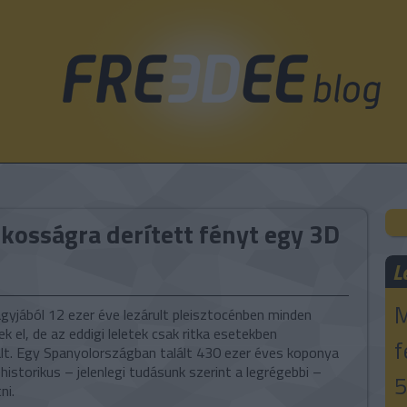
lkosságra derített fényt egy 3D
L
M
agyjából 12 ezer éve lezárult pleisztocénben minden
 el, de az eddigi leletek csak ritka esetekben
f
ált. Egy Spanyolországban talált 430 ezer éves koponya
istorikus – jelenlegi tudásunk szerint a legrégebbi –
5
ni.