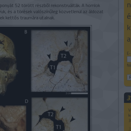
n
ponyát 52 törött részből rekonstruálták. A homlok
yuk, és a törések valószínűleg közvetlenül az áldozat
é
sek kettős traumára utalnak.
k
a
E-
Né
3
V
k
3
3