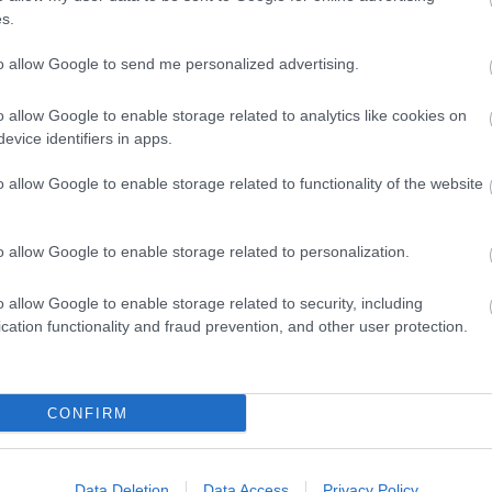
ezés
iMaterialize
E
s.
to allow Google to send me personalized advertising.
o allow Google to enable storage related to analytics like cookies on
evice identifiers in apps.
o allow Google to enable storage related to functionality of the website
o allow Google to enable storage related to personalization.
x
Az első 3D
Nyomtatott
nyomtatott
kézitáska egy
o allow Google to enable storage related to security, including
alkatrészek egy
kult
cation functionality and fraud prevention, and other user protection.
D
közúti Ferrariban
tévésorozatban
CONFIRM
Digitális ikrek a
Data Deletion
Data Access
Privacy Policy