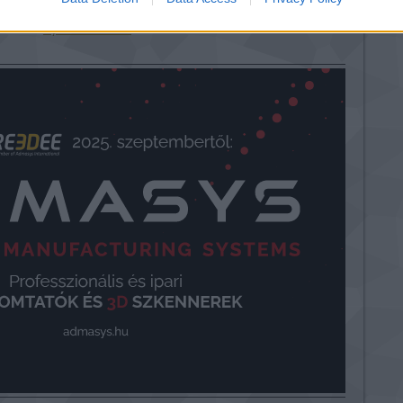
3D
nyomtatásban