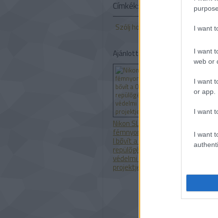
Címkék:
régészet
3D modell
purpose
Szólj hozzá!
I want 
Ajánlott bejegyzések:
I want t
web or d
I want t
or app.
I want t
Nikon SLM
A Nike Air Ma
fémnyomtatóva
1000 szinte
I want t
l bővít a ONE3D a
teljes
authenti
repülőgép- és
egészében 3
védelmi ipari
nyomtatott
projektjeihez