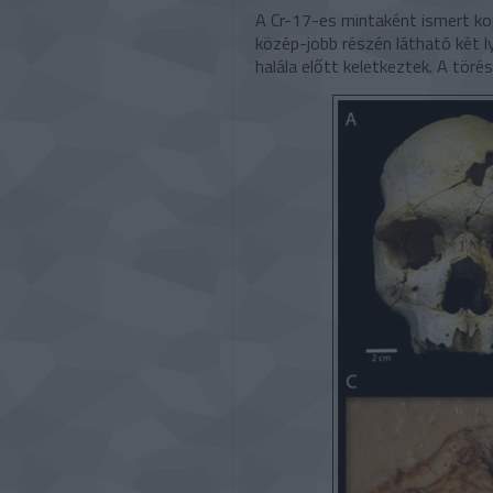
A Cr-17-es mintaként ismert ko
közép-jobb részén látható két l
halála előtt keletkeztek. A töré