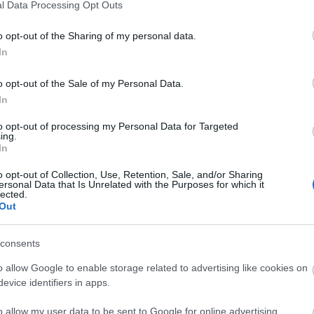
l Data Processing Opt Outs
F
o opt-out of the Sharing of my personal data.
In
o opt-out of the Sale of my Personal Data.
A
In
to opt-out of processing my Personal Data for Targeted
ing.
In
o opt-out of Collection, Use, Retention, Sale, and/or Sharing
nút. A fiatal felnőtt koponyáján lévő két törés formája,
ersonal Data that Is Unrelated with the Purposes for which it
lected.
án kiderült, hogy azokat szemtől szembeni harcban,
Out
ül a halál beállta előtt okozta egy másik előember. A
iánya, a perimortem (közvetlenül a halál előtti vagy
m törést a sérülés körüli puha szövetekre utaló jelek
consents
n egyértelműsíti a gyilkossági szándékot.
o allow Google to enable storage related to advertising like cookies on
evice identifiers in apps.
Tetszik
0
o allow my user data to be sent to Google for online advertising