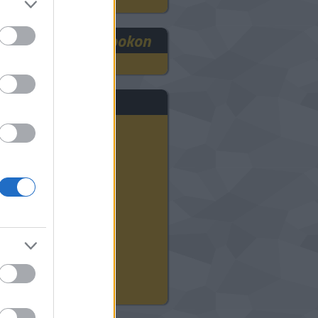
RE3DEE a Facebookon
rchívum
2025 szeptember
(
1
)
2024 november
(
8
)
2024 október
(
9
)
2024 szeptember
(
11
)
2024 augusztus
(
12
)
2024 július
(
22
)
2024 június
(
20
)
2024 május
(
21
)
2024 április
(
21
)
2024 március
(
18
)
2024 február
(
21
)
2024 január
(
23
)
Tovább
...