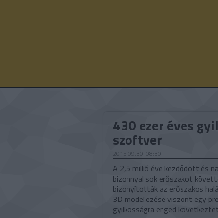
430 ezer éves gyi
szoftver
2015.09.30. 08:30
A 2,5 millió éve kezdődött és n
bizonnyal sok erőszakot követtek
bizonyították az erőszakos hal
3D modellezése viszont egy preh
gyilkosságra enged következtet