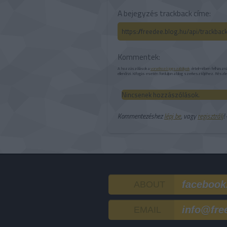
A bejegyzés trackback címe:
https://freedee.blog.hu/api/trackba
Kommentek:
A hozzászólások a
vonatkozó jogszabályok
értelmében felhasználó
ellenőrzi. Kifogás esetén forduljon a blog szerkesztőjéhez. Részl
Nincsenek hozzászólások.
Kommentezéshez
lépj be
, vagy
regisztrálj
!
facebook
ABOUT
info@fre
EMAIL