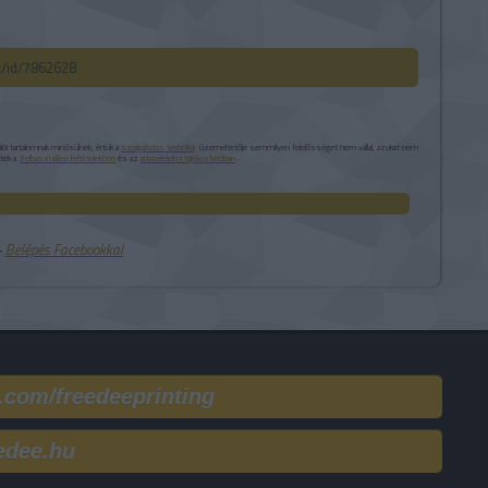
ck/id/7862628
i tartalomnak minősülnek, értük a
szolgáltatás technikai
üzemeltetője semmilyen felelősséget nem vállal, azokat nem
etek a
Felhasználási feltételekben
és az
adatvédelmi tájékoztatóban
.
 ‐
Belépés Facebookkal
.com/freedeeprinting
edee.hu