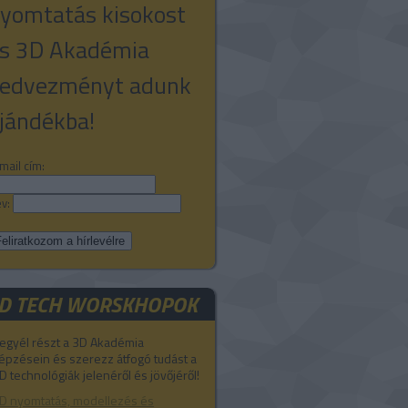
yomtatás kisokost
s 3D Akadémia
edvezményt adunk
jándékba!
mail cím:
v:
D TECH WORSKHOPOK
egyél részt a 3D Akadémia
épzésein és szerezz átfogó tudást a
D technológiák jelenéről és jövőjéről!
D nyomtatás, modellezés és