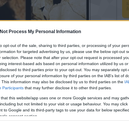
s
A
H
Not Process My Personal Information
ak, hogy a töréseket vajon szándékosan okozta egy másik
e a halál okai. A közép és a felső pleisztocén
to opt-out of the sale, sharing to third parties, or processing of your per
 és ragadozók támadása miatt érte gyakran koponyai és
formation for targeted advertising by us, please use the below opt-out s
r selection. Please note that after your opt-out request is processed y
kennelésnek vetették alá, amely alapján a Materialise
eing interest-based ads based on personal information utilized by us or
kottak: az 1108 szeletből elkészített virtuális 3D
disclosed to third parties prior to your opt-out. You may separately opt-
ések, törésszögek és a sebesülés alakjának pontos
losure of your personal information by third parties on the IAB’s list of
. This information may also be disclosed by us to third parties on the
IA
Participants
that may further disclose it to other third parties.
 that this website/app uses one or more Google services and may gath
K
including but not limited to your visit or usage behaviour. You may click 
 to Google and its third-party tags to use your data for below specifi
ogle consent section.