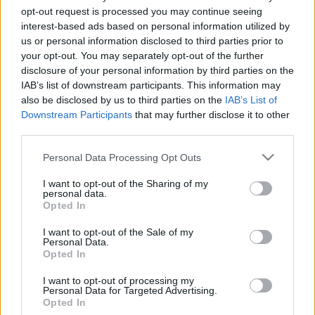
opt-out request is processed you may continue seeing
fogják printelni. A gépet a helyszínen szerelik össze,
interest-based ads based on personal information utilized by
a nyomtatáshoz speciális betont (SRC), szálakkal
us or personal information disclosed to third parties prior to
megerősített műanyagot (FRP) és üvegszálakkal
your opt-out. You may separately opt-out of the further
feljavított gipszet (GRG) használnak. Az építkezés
disclosure of your personal information by third parties on the
néhány hét alatt végbemehet, a munkaköltségek 50-
IAB’s list of downstream participants. This information may
80, a munka közben termelt szemét 30-60
also be disclosed by us to third parties on the
IAB’s List of
százalékkal lehet kevesebb, mintha hagyományos
Downstream Participants
that may further disclose it to other
módszerekkel dolgoznának.
third parties.
Please note that this website/app uses one or more Google
Personal Data Processing Opt Outs
services and may gather and store information including but
not limited to your visit or usage behaviour. You may click to
I want to opt-out of the Sharing of my
personal data.
grant or deny consent to Google and its third-party tags to
Opted In
use your data for below specified purposes in below Google
consent section.
I want to opt-out of the Sale of my
Personal Data.
Opted In
I want to opt-out of processing my
Personal Data for Targeted Advertising.
Opted In