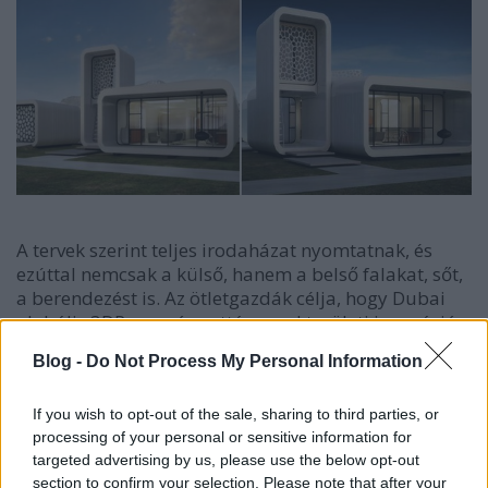
A tervek szerint teljes irodaházat nyomtatnak, és
ezúttal nemcsak a külső, hanem a belső falakat, sőt,
a berendezést is. Az ötletgazdák célja, hogy Dubai
globális 3DP csomóponttá, a szakterületi innováció
motorjává váljon. Ez az első lépés, amelyet sok más
Blog -
Do Not Process My Personal Information
fog követni.
A 2014 végi kínai épületnyomtatással Guinness-
If you wish to opt-out of the sale, sharing to third parties, or
csúcsot felállító
WinSun Global
és több más vezető
processing of your personal or sensitive information for
építész- és tervezőiroda lesznek a kivitelezők. A közel
targeted advertising by us, please use the below opt-out
section to confirm your selection. Please note that after your
200 négyzetméteres épületet 6 méter magas géppel