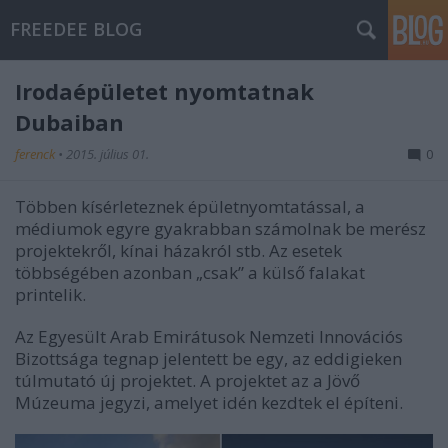
FREEDEE BLOG
Irodaépületet nyomtatnak
Dubaiban
ferenck
•
2015. július 01.
0
Többen kísérleteznek épületnyomtatással, a
médiumok egyre gyakrabban számolnak be merész
projektekről, kínai házakról stb. Az esetek
többségében azonban „csak” a külső falakat
printelik.
Az Egyesült Arab Emirátusok Nemzeti Innovációs
Bizottsága tegnap jelentett be egy, az eddigieken
túlmutató új projektet. A projektet az a Jövő
Múzeuma jegyzi, amelyet idén kezdtek el építeni.