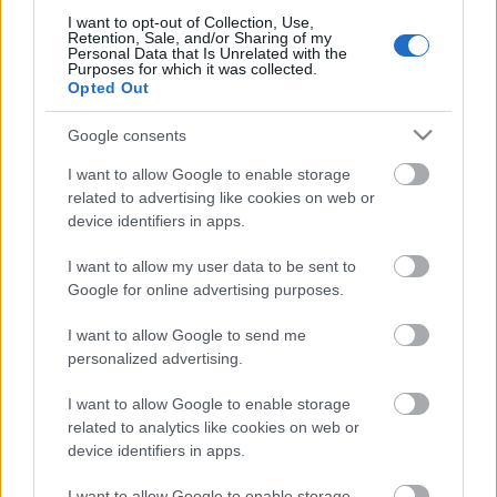
I want to opt-out of Collection, Use,
Az épületet különféle célokra lehet majd
Retention, Sale, and/or Sharing of my
Personal Data that Is Unrelated with the
hasznosítani, helyiségeiben saját 3DP kiállítás is lesz.
Purposes for which it was collected.
Opted Out
Google consents
I want to allow Google to enable storage
Címkék:
építészet
épületnyomtatás
innovátorok
related to advertising like cookies on web or
device identifiers in apps.
I want to allow my user data to be sent to
Google for online advertising purposes.
Ajánlott bejegyzések:
I want to allow Google to send me
personalized advertising.
A COBOD piacra dobja a BOD3 3D
épületnyomtatót
I want to allow Google to enable storage
related to analytics like cookies on web or
device identifiers in apps.
Itt az új CraftBot IDEX MK2
I want to allow Google to enable storage