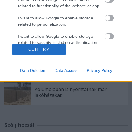
nyomtatócsalád
related to functionality of the website or app.
I want to allow Google to enable storage
related to personalization.
A 3D nyomtatás új lehetőségeket teremt
az in vitro megtermékenyítésben
I want to allow Google to enable storage
related to security, including authentication
functionality and fraud prevention, and other
CONFIRM
user protection.
A Walmart 3D nyomatással bővíti egyik
üzletét
Data Deletion
Data Access
Privacy Policy
Kolumbiában is nyomtatnak már
lakóházakat
Szólj hozzá!