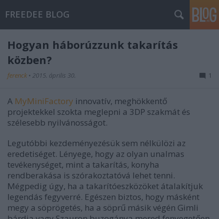
FREEDEE BLOG
Hogyan háborúzzunk takarítás
közben?
ferenck
•
2015. április 30.
1
A
MyMiniFactory
innovatív, meghökkentő
projektekkel szokta meglepni a 3DP szakmát és
szélesebb nyilvánosságot.
Legutóbbi kezdeményezésük sem nélkülözi az
eredetiséget. Lényege, hogy az olyan unalmas
tevékenységet, mint a takarítás, konyha
rendberakása is szórakoztatóvá lehet tenni.
Mégpedig úgy, ha a takarítóeszközöket átalakítjuk
legendás fegyverré. Egészen biztos, hogy másként
megy a söprögetés, ha a söprű másik végén Gimli
bárdja vagy Szauron buzogánya mered fenyegetően