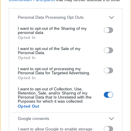
third parties.
Please note that this website/app uses one or more Google
Personal Data Processing Opt Outs
services and may gather and store information including but
Címkék:
játék
fegyver
not limited to your visit or usage behaviour. You may click to
I want to opt-out of the Sharing of my
personal data.
grant or deny consent to Google and its third-party tags to
Opted In
use your data for below specified purposes in below Google
consent section.
I want to opt-out of the Sale of my
Personal Data.
Ajánlott bejegyzések:
Opted In
I want to opt-out of processing my
Nikon SLM fémnyomtatóval bővít a
Personal Data for Targeted Advertising.
ONE3D a repülőgép- és védelmi ipari
Opted In
projektjeihez
I want to opt-out of Collection, Use,
Retention, Sale, and/or Sharing of my
Personal Data that Is Unrelated with the
Purposes for which it was collected.
Itt az új CraftBot IDEX MK2
Opted Out
nyomtatócsalád
Google consents
I want to allow Google to enable storage