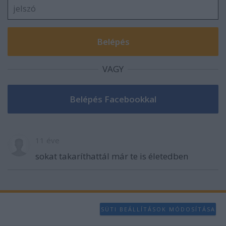
functionality and fraud prevention, and other
user protection.
VAGY
11 éve
sokat takaríthattál már te is életedben
SÜTI BEÁLLÍTÁSOK MÓDOSÍTÁSA