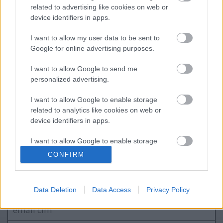
A Nano Dimension felvásárolja az első
related to advertising like cookies on web or
hibrid, fém-kompozit nyomtatót
device identifiers in apps.
bemutató Markforgedot
I want to allow my user data to be sent to
Google for online advertising purposes.
3D nyomtatás adaptív fúvókával
I want to allow Google to send me
personalized advertising.
I want to allow Google to enable storage
A Wabtec additív megoldása jelentősen
related to analytics like cookies on web or
növeli a vasúti áramszedők teljesítményét
device identifiers in apps.
I want to allow Google to enable storage
related to functionality of the website or app.
CONFIRM
Szólj hozzá!
I want to allow Google to enable storage
related to personalization.
A hozzászóláshoz be kell lépned!
Data Deletion
Data Access
Privacy Policy
I want to allow Google to enable storage
related to security, including authentication