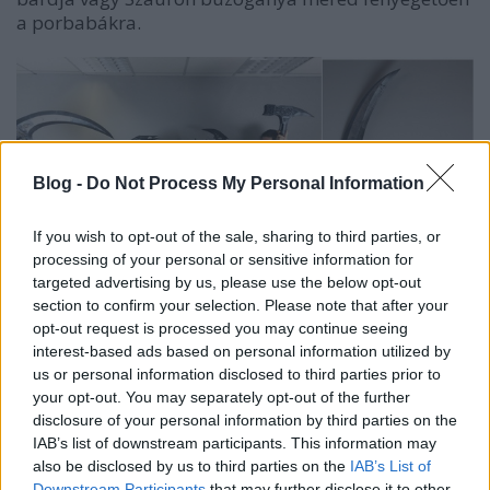
a porbabákra.
Blog -
Do Not Process My Personal Information
If you wish to opt-out of the sale, sharing to third parties, or
processing of your personal or sensitive information for
targeted advertising by us, please use the below opt-out
section to confirm your selection. Please note that after your
opt-out request is processed you may continue seeing
Harci söprűvel, kefével és más csatatéri eszközökkel
interest-based ads based on personal information utilized by
felszerelkezve még a takarítás is élmény lehet. A
us or personal information disclosed to third parties prior to
MyMiniFactory bővíteni akarja a
kollekciót
, és
your opt-out. You may separately opt-out of the further
bíznak benne, hogy designerek bombázzák majd
disclosure of your personal information by third parties on the
őket eredeti ötletekkel. Az eddigi ötből 4 darab
IAB’s list of downstream participants. This information may
Marco Antonio Pérez Morata munkája.
also be disclosed by us to third parties on the
IAB’s List of
Downstream Participants
that may further disclose it to other