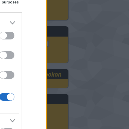
ed purposes
3D szkennelés
ADMASYS HU
eresés
RE3DEE a Facebookon
rchívum
2025 szeptember
(
1
)
2024 november
(
8
)
2024 október
(
9
)
2024 szeptember
(
11
)