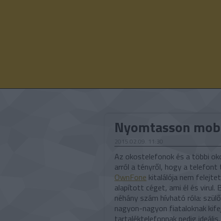
Nyomtasson mobi
2015.02.09. 11:30
Az okostelefonok és a többi ok
arról a tényről, hogy a telefont
OwnFone
kitalálója nem felejte
alapított céget, ami él és viru
néhány szám hívható róla: szül
nagyon-nagyon fiataloknak kifej
tartaléktelefonnak pedig ideális.