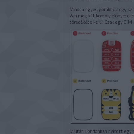
Minden egyes gombhoz egy szám 
Van még két komoly előnye: elem
töredékébe kerül. Csak egy SIM-
Miután Londonban nyitott egy bo