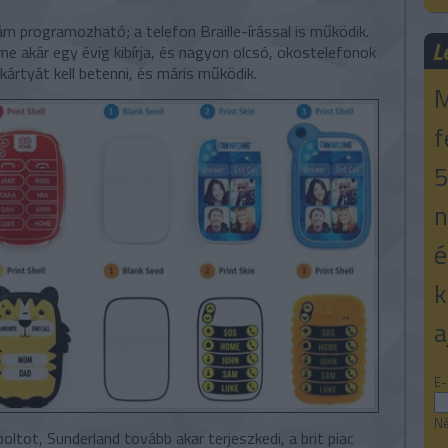
programozható; a telefon Braille-írással is működik.
L
e akár egy évig kibírja, és nagyon olcsó, okostelefonok
kártyát kell betenni, és máris működik.
M
f
5
n
é
k
a
E-
Né
ltot, Sunderland tovább akar terjeszkedi, a brit piac