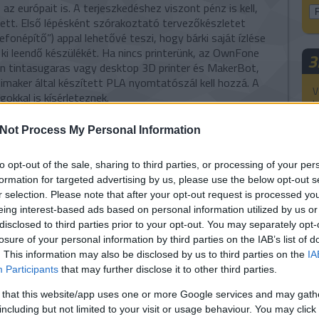
 az európait is. A terjeszkedéshez viszont pénz is kell,
ett. Első lépésként szórakoztató tervezőkészletet
efonépítő”) appal lehetővé teszi, hogy bárki saját ízlése
ki leendő készülékét. Ha nincs printerünk, az OwnFone
3
en tintasugaras vagy desktop 3D printer és MakerBot,
imaker által készített PLA nyomtatószál kell hozzá. A
V
gokkal is kísérleteznek.
k
3
Not Process My Personal Information
3
s
A
to opt-out of the sale, sharing to third parties, or processing of your per
formation for targeted advertising by us, please use the below opt-out s
r selection. Please note that after your opt-out request is processed y
H
eing interest-based ads based on personal information utilized by us or
disclosed to third parties prior to your opt-out. You may separately opt-
losure of your personal information by third parties on the IAB’s list of
. This information may also be disclosed by us to third parties on the
IA
Participants
that may further disclose it to other third parties.
 that this website/app uses one or more Google services and may gath
including but not limited to your visit or usage behaviour. You may click 