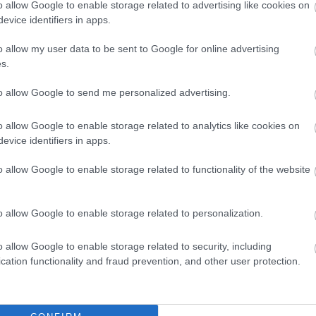
o allow Google to enable storage related to advertising like cookies on
evice identifiers in apps.
o allow my user data to be sent to Google for online advertising
Tetszik
0
s.
tarter
to allow Google to send me personalized advertising.
o allow Google to enable storage related to analytics like cookies on
evice identifiers in apps.
E
o allow Google to enable storage related to functionality of the website
o allow Google to enable storage related to personalization.
o allow Google to enable storage related to security, including
D
A Wabtec additív
A 3D nyomtatás
cation functionality and fraud prevention, and other user protection.
megoldása
új lehetőségeket
jelentősen növeli
teremt az in
a vasúti
vitro
áramszedők
megtermékenyít