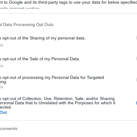
 to Google and its third-party tags to use your data for below specifi
ogle consent section.
l Data Processing Opt Outs
K
egy telefon valamennyi elektronikus összetevője nem
o opt-out of the Sharing of my personal data.
be kell szerezni. Beszerelésük viszont egyáltalán nem
In
rint.
o opt-out of the Sale of my Personal Data.
In
F
to opt-out of processing my Personal Data for Targeted
ing.
In
o opt-out of Collection, Use, Retention, Sale, and/or Sharing
A
ersonal Data that Is Unrelated with the Purposes for which it
lected.
Out
consents