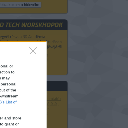
D TECH WORSKHOPOK
egyél részt a 3D Akadémia
épzésein és szerezz átfogó tudást a
D technológiák jelenéről és jövőjéről!
D nyomtatás, modellezés és
zkennelés tanfolyamok a 3D
kadémián.
sonal or
ection to
ou may
asznos linkek
 personal
out of the
 downstream
Markforged kompozit 3D nyomtatók
B’s List of
Formlabs 3D nyomtatók (SLA, SLS)
Ultimaker FDM 3D nyomtatók
CraftUnique magyar FDM 3D
nyomtatók
er and store
Bérnyomtatás
to grant or
3D szkennerek