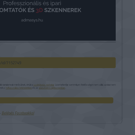
ck/id/7152749
i tartalomnak minősülnek, értük a
szolgáltatás technikai
üzemeltetője semmilyen felelősséget nem vállal, azokat nem
etek a
Felhasználási feltételekben
és az
adatvédelmi tájékoztatóban
.
 ‐
Belépés Facebookkal