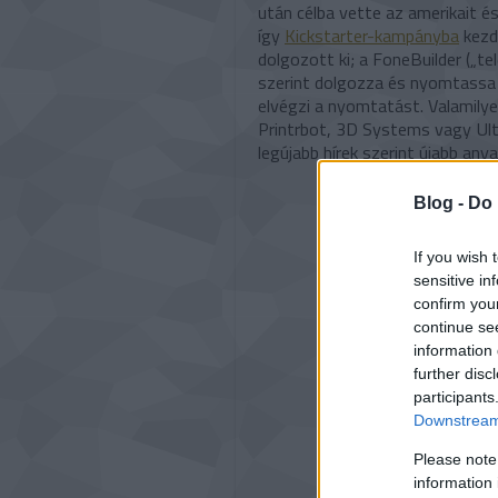
után célba vette az amerikait és
így
Kickstarter-kampányba
kezd
dolgozott ki; a FoneBuilder („tel
szerint dolgozza és nyomtassa 
elvégzi a nyomtatást. Valamily
Printrbot, 3D Systems vagy Ult
legújabb hírek szerint újabb anya
Blog -
Do 
If you wish 
sensitive in
confirm you
continue se
information 
further disc
participants
Downstream 
Please note
information 