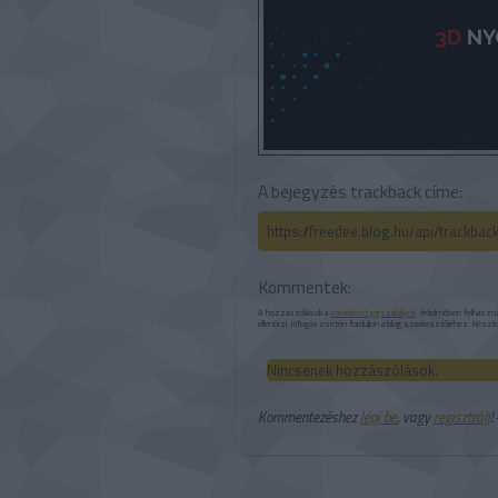
A bejegyzés trackback címe:
https://freedee.blog.hu/api/trackba
Kommentek:
A hozzászólások a
vonatkozó jogszabályok
értelmében felhasználó
ellenőrzi. Kifogás esetén forduljon a blog szerkesztőjéhez. Részl
Nincsenek hozzászólások.
Kommentezéshez
lépj be
, vagy
regisztrálj
!