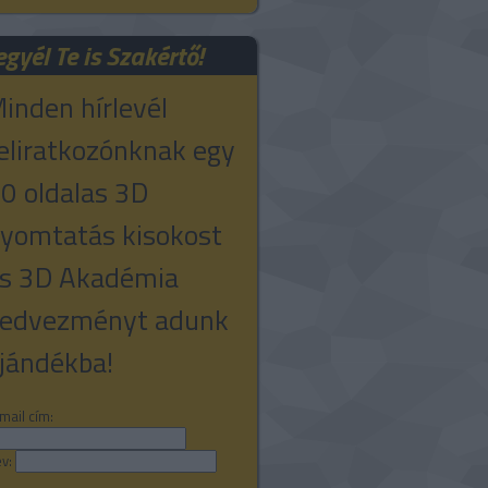
egyél Te is Szakértő!
inden hírlevél
eliratkozónknak egy
0 oldalas 3D
yomtatás kisokost
s 3D Akadémia
edvezményt adunk
jándékba!
mail cím:
v: