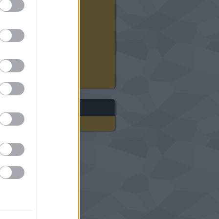
2024 augusztus
(
12
)
2024 július
(
22
)
2024 június
(
20
)
2024 május
(
21
)
2024 április
(
21
)
2024 március
(
18
)
2024 február
(
21
)
2024 január
(
23
)
Tovább
...
gyéb