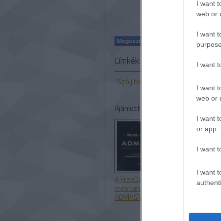
I want t
web or d
I want t
purpose
Címkék:
mobiltelefónia
Kicks
I want 
Szólj hozzá!
I want t
web or d
Ajánlott bejegyzések:
I want t
or app.
I want t
I want t
A FreeDee
Ellenáll-e a 3
authenti
mostantól
nyomtatott
ADMASYS HU
volfrám egy
atomreaktor
extrém