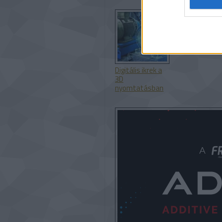
körülményei
Digitális ikrek a
3D
nyomtatásban