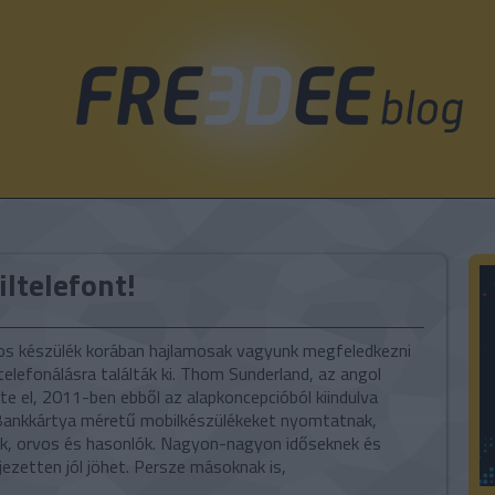
ltelefont!
os készülék korában hajlamosak vagyunk megfeledkezni
 telefonálásra találták ki. Thom Sunderland, az angol
tte el, 2011-ben ebből az alapkoncepcióból kiindulva
l. Bankkártya méretű mobilkészülékeket nyomtatnak,
ők, orvos és hasonlók. Nagyon-nagyon időseknek és
ezetten jól jöhet. Persze másoknak is,