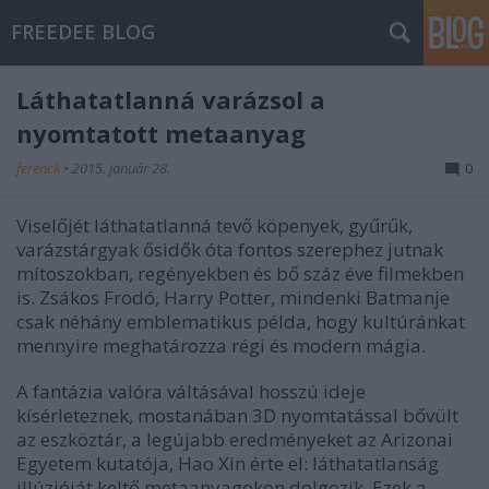
FREEDEE BLOG
Láthatatlanná varázsol a
nyomtatott metaanyag
ferenck
•
2015. január 28.
0
Viselőjét láthatatlanná tevő köpenyek, gyűrűk,
varázstárgyak ősidők óta fontos szerephez jutnak
mítoszokban, regényekben és bő száz éve filmekben
is. Zsákos Frodó, Harry Potter, mindenki Batmanje
csak néhány emblematikus példa, hogy kultúránkat
mennyire meghatározza régi és modern mágia.
A fantázia valóra váltásával hosszú ideje
kísérleteznek, mostanában 3D nyomtatással bővült
az eszköztár, a legújabb eredményeket az Arizonai
Egyetem kutatója, Hao Xin érte el: láthatatlanság
illúzióját keltő metaanyagokon dolgozik. Ezek a