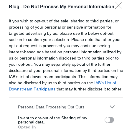
nyomtathatók. Metaanyagai lyukacsos tekelabdákra
Blog -
Do Not Process My Personal Information
emlékeztetnek. Van egy igen figyelemreméltó
képességük, az úgynevezett negatív törés (refrakció),
If you wish to opt-out of the sale, sharing to third parties, or
ami nagyjából azt jelenti, hogy az adott anyag a
processing of your personal or sensitive information for
természetessel ellentétes irányban, hátrafelé hajlít
targeted advertising by us, please use the below opt-out
meg egy hullámot. Pontos mértani mintázatok
section to confirm your selection. Please note that after your
szerint elrendezve, energiahullámokat hajlít meg, és
opt-out request is processed you may continue seeing
a láthatatlanság illúzióját kelti.
interest-based ads based on personal information utilized by
us or personal information disclosed to third parties prior to
A fénytörés évek óta gyakorlat, a jelenlegi
your opt-out. You may separately opt-out of the further
technikáknak viszont van egy komoly problémájuk: a
disclosure of your personal information by third parties on the
fény nagyon kicsi része elkerülhetetlenül
IAB’s list of downstream participants. This information may
visszaverődik, így az adott tárgy nem lesz teljesen
also be disclosed by us to third parties on the
IAB’s List of
láthatatlan. A metaanyagok egyik legfőbb baja,
Downstream Participants
that may further disclose it to other
third parties.
hogy energiaveszteséget generálnak, és a rajtuk
átmenő hullámok felbomlanak.
Please note that this website/app uses one or more Google
Personal Data Processing Opt Outs
services and may gather and store information including but
Xin és munkatársai ezt a problémakört igyekeznek
not limited to your visit or usage behaviour. You may click to
I want to opt-out of the Sharing of my
kezelni, és – mikro/nanogyártó technológiával
personal data.
grant or deny consent to Google and its third-party tags to
Opted In
tervezett félvezető eszköz formájában – találtak is rá
use your data for below specified purposes in below Google