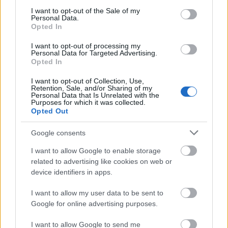
megoldást: negatív törés és energia is megmarad,
consent section.
I want to opt-out of the Sale of my
sőt, az anyagon áthaladó mikrohullámok
Personal Data.
„megerősödnek”, és több energia
termelődik
.
Opted In
I want to opt-out of processing my
Ha a technológia beválik, és valamikor termék lesz
Personal Data for Targeted Advertising.
belőle, első alkalmazásaira az orvostudományban,
Opted In
földrengés-biztos házak építésénél kerülhet sor a
magától értetődő bűnüldözés és hadászat mellett.
I want to opt-out of Collection, Use,
Retention, Sale, and/or Sharing of my
Personal Data that Is Unrelated with the
Purposes for which it was collected.
Opted Out
Google consents
I want to allow Google to enable storage
related to advertising like cookies on web or
device identifiers in apps.
I want to allow my user data to be sent to
Google for online advertising purposes.
I want to allow Google to send me