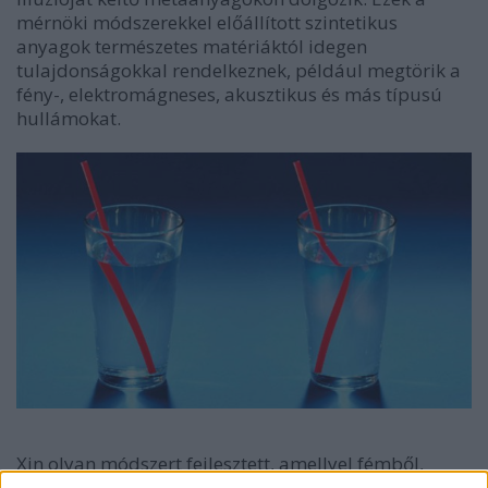
mérnöki módszerekkel előállított szintetikus
anyagok természetes matériáktól idegen
tulajdonságokkal rendelkeznek, például megtörik a
fény-, elektromágneses, akusztikus és más típusú
hullámokat.
Xin olyan módszert fejlesztett, amellyel fémből,
műanyagból és más anyagokból metaanyagok