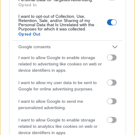
után kb. egy éve megugrott a sztereolitográfia (SLA),
Opted In
sokáig fej fej mellett volt az FDM (pontosabban
I want to opt-out of Collection, Use,
FDM/FFF) és az SLS, utóbbi hónapokban viszont az
Retention, Sale, and/or Sharing of my
előbbi stabilan rávert az utóbbira, és második. Úgy
Personal Data that Is Unrelated with the
Purposes for which it was collected.
tűnik, egyelőre szinte senkit nem érdekel az EBM
Opted Out
(electron beam melting).
Google consents
I want to allow Google to enable storage
related to advertising like cookies on web or
device identifiers in apps.
Címkék:
trendek
sztereolitográfia
MakerBot
Stratasys
nyomtatóanyagok
3D Systems
I want to allow my user data to be sent to
Google for online advertising purposes.
I want to allow Google to send me
personalized advertising.
Ajánlott bejegyzések:
I want to allow Google to enable storage
related to analytics like cookies on web or
Itt az új CraftBot IDEX MK2
device identifiers in apps.
nyomtatócsalád