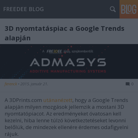
FREEDEE BLOG
3D nyomtatáspiac a Google Trends
alapján
ferenck
•
2015. január 21.
0
A 3DPrints.com
utánanézett
, hogy a Google Trends
alapján milyen mozgások jellemzik a mostani 3D
nyomtatópiacot. Az eredményeket óvatosan kell
kezelni, hiba lenne túlzó következtetéseket levonni
belőlük, de mindezek ellenére érdemes odafigyelni
rájuk.