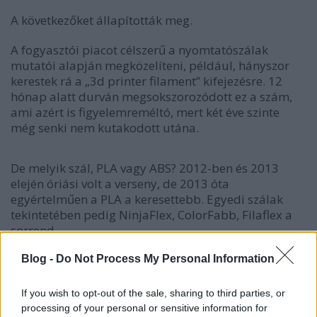
A következőket állapították meg.
A fogyasztói piacot célszerű a nyomtatószálak
mutatói alapján megközelíteni, például, hányszor
kerestek rá a „3d printer filament” kifejezésre. 12
hónap alatt durván megsokszorozódott ez a szám,
ami azért is figyelemreméltó, mert két éve szinte
még senki nem kutakodott utána.
De melyik szál, PLA vagy ABS? 2012-ben és 2013
elején óriási volt a verseny, de 2013 óta
egyértelműen a PLA a keresettebb. Egyedi szálak
tekintetében pedig NinjaFlex, ColorFabb, Filaflex a
sorrend.
Blog -
Do Not Process My Personal Information
If you wish to opt-out of the sale, sharing to third parties, or
processing of your personal or sensitive information for