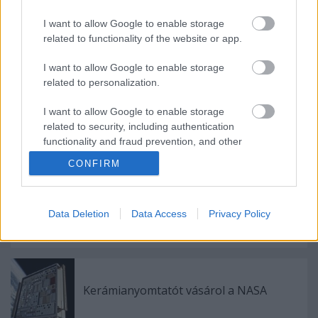
I want to allow Google to enable storage
related to functionality of the website or app.
A Nano Dimension felvásárolja az első
hibrid, fém-kompozit nyomtatót
I want to allow Google to enable storage
bemutató Markforgedot
related to personalization.
I want to allow Google to enable storage
related to security, including authentication
Digitális ikrek a 3D nyomtatásban
functionality and fraud prevention, and other
user protection.
CONFIRM
Biotinta algából
Data Deletion
Data Access
Privacy Policy
Kerámianyomtatót vásárol a NASA