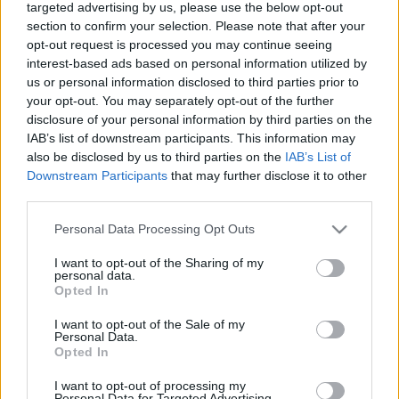
targeted advertising by us, please use the below opt-out
section to confirm your selection. Please note that after your
opt-out request is processed you may continue seeing
interest-based ads based on personal information utilized by
us or personal information disclosed to third parties prior to
your opt-out. You may separately opt-out of the further
disclosure of your personal information by third parties on the
Nyomtatók közül pedig toronymagasan a
MakerBot
IAB’s list of downstream participants. This information may
uralja a konzumer szegmenst. Az utóbbi
also be disclosed by us to third parties on the
IAB’s List of
hónapokban szépen jön fel az Ultimaker, de annyira
Downstream Participants
that may further disclose it to other
nem, hogy veszélyeztesse a MakerBotot. A Formlabs
third parties.
és LulzBot szintén komoly versenyt vív egymással, az
előbbi tűnik befutónak. (A Cube-ról semmit nem árul
Please note that this website/app uses one or more Google
Personal Data Processing Opt Outs
el a Google Trends, talán azért, mert keresőbe
services and may gather and store information including but
beütve kevesen gondolhatnak 3D nyomtatásra.)
not limited to your visit or usage behaviour. You may click to
I want to opt-out of the Sharing of my
personal data.
grant or deny consent to Google and its third-party tags to
Opted In
Cégek közül vezet a 3D Systems, nyomában a
use your data for below specified purposes in below Google
Stratasys, de mindkettő népszerűsége csökkent.
consent section.
I want to opt-out of the Sale of my
Annyira viszont nem, hogy a voxeljet vagy az ExOne
Personal Data.
Opted In
bármelyiket veszélyeztesse.
I want to opt-out of processing my
Technológia kategóriában hosszú hármas verseny
Personal Data for Targeted Advertising.