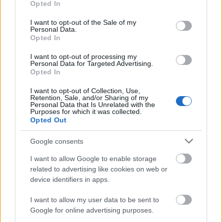
„Tizenegyesrúgásokkal nyert”: Ultimaker 2
Opted In
use your data for below specified purposes in below Google
(Ultimaker)
consent section.
I want to opt-out of the Sale of my
Personal Data.
Az év újonca: Bee TheFirst (BeeVeryCreative)
Opted In
A legmegbízhatóbb: Afinia (Afinia 3D Printer)
I want to opt-out of processing my
Personal Data for Targeted Advertising.
Opted In
A leginkább Maker-gép: LulzBot TAZ 4 (LulzBot)
I want to opt-out of Collection, Use,
Középkategóriában: Ditto Pro (Tinkerine) és Zortrax
Retention, Sale, and/or Sharing of my
Personal Data that Is Unrelated with the
(Zortrax)
Purposes for which it was collected.
Opted Out
Intelligens szoftverintegráció: DeltaMaker
(DeltaMaker)
Google consents
A legjobban frissíthető: Ultimaker Original+
I want to allow Google to enable storage
related to advertising like cookies on web or
(Ultimaker)
device identifiers in apps.
Olcsó ár: Printrbot Simple Metal (Printrbot)
I want to allow my user data to be sent to
Google for online advertising purposes.
Beépített képességek: 5. generációs Replicator