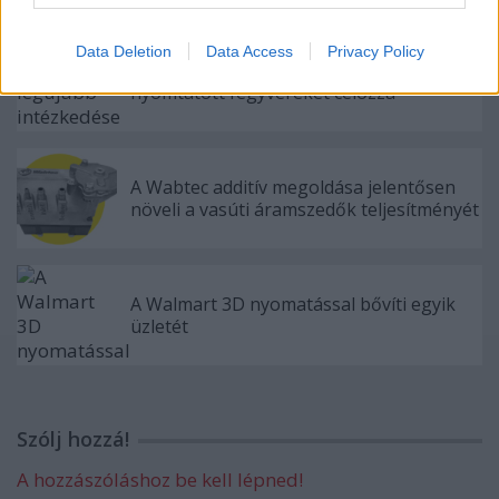
Data Deletion
Data Access
Privacy Policy
Biden egyik legújabb intézkedése a 3D
nyomtatott fegyvereket célozza
A Wabtec additív megoldása jelentősen
növeli a vasúti áramszedők teljesítményét
A Walmart 3D nyomatással bővíti egyik
üzletét
Szólj hozzá!
A hozzászóláshoz be kell lépned!