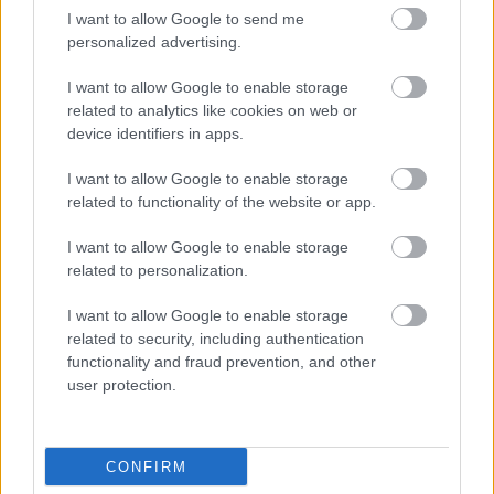
(MakerBot)
I want to allow Google to send me
personalized advertising.
I want to allow Google to enable storage
related to analytics like cookies on web or
Címkék:
csináld magad
nyomtatók
Maker kultúra
Maker
device identifiers in apps.
mozgalom
I want to allow Google to enable storage
related to functionality of the website or app.
I want to allow Google to enable storage
Ajánlott bejegyzések:
related to personalization.
I want to allow Google to enable storage
A zéró gravitáció kedvez a
related to security, including authentication
bionyomtatásnak
functionality and fraud prevention, and other
user protection.
Az FDA által jóváhagyott 3D nyomtatott
gerinc implantátumok
CONFIRM