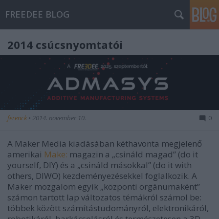
FREEDEE BLOG
2014 csúcsnyomtatói
ferenck
•
2014. november 10.
0
A Maker Media kiadásában kéthavonta megjelenő
amerikai
Make:
magazin a „csináld magad” (do it
yourself, DIY) és a „csináld másokkal” (do it with
others, DIWO) kezdeményezésekkel foglalkozik. A
Maker mozgalom egyik „központi orgánumaként”
számon tartott lap változatos témákról számol be:
többek között számítástudományról, elektronikáról,
robotikáról, barkácsolásról és természetesen a 3D