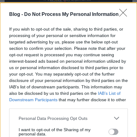
Blog -
Do Not Process My Personal Information
If you wish to opt-out of the sale, sharing to third parties, or
processing of your personal or sensitive information for
targeted advertising by us, please use the below opt-out
section to confirm your selection. Please note that after your
opt-out request is processed you may continue seeing
interest-based ads based on personal information utilized by
us or personal information disclosed to third parties prior to
your opt-out. You may separately opt-out of the further
disclosure of your personal information by third parties on the
IAB’s list of downstream participants. This information may
also be disclosed by us to third parties on the
IAB’s List of
Downstream Participants
that may further disclose it to other
third parties.
Please note that this website/app uses one or more Google
Personal Data Processing Opt Outs
services and may gather and store information including but
A lista (zárójelben a gyártó):
not limited to your visit or usage behaviour. You may click to
I want to opt-out of the Sharing of my
personal data.
grant or deny consent to Google and its third-party tags to