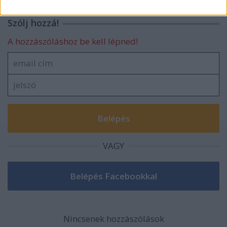
related to security, including authentication
functionality and fraud prevention, and other
Szólj hozzá!
user protection.
A hozzászóláshoz be kell lépned!
VAGY
Nincsenek hozzászólások