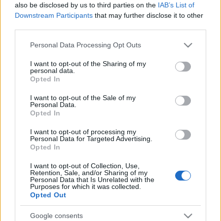
Vasember, a Robotzsaru és az Avatár ruháit tervező
also be disclosed by us to third parties on the
IAB’s List of
Legacy Effects
is részt vesz. Jelenleg a prototípus
Downstream Participants
that may further disclose it to other
részeit nyomtatják. Három változatot javasoltak,
third parties.
amelyeket a Pentagon tesztel.
Please note that this website/app uses one or more Google
Personal Data Processing Opt Outs
services and may gather and store information including but
not limited to your visit or usage behaviour. You may click to
I want to opt-out of the Sharing of my
personal data.
grant or deny consent to Google and its third-party tags to
Opted In
use your data for below specified purposes in below Google
consent section.
I want to opt-out of the Sale of my
Personal Data.
Opted In
I want to opt-out of processing my
Personal Data for Targeted Advertising.
Opted In
I want to opt-out of Collection, Use,
Retention, Sale, and/or Sharing of my
Personal Data that Is Unrelated with the
Purposes for which it was collected.
Opted Out
Az eredeti tervek szerint 2018-ban kezdik el a
Google consents