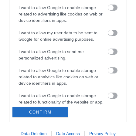
védőöltözék tömeges gyártását. A Wall Street Journal
I want to allow Google to enable storage
181 kilóra saccolja, aminek jelentős részét elemek,
related to advertising like cookies on web or
akkumulátorok képezik. Nyilvánvalóan sokat
device identifiers in apps.
módosítanak még rajta, hiszen ekkora tömeggel
egyetlen katona se lenne mozgékony.
I want to allow my user data to be sent to
Google for online advertising purposes.
I want to allow Google to send me
personalized advertising.
Címkék:
hadügy
védőfelszerelés
Hollywood
I want to allow Google to enable storage
related to analytics like cookies on web or
device identifiers in apps.
Ajánlott bejegyzések:
I want to allow Google to enable storage
related to functionality of the website or app.
Tajvan nyomtatott drónhadsereget
CONFIRM
I want to allow Google to enable storage
tervez
related to personalization.
I want to allow Google to enable storage
Data Deletion
Data Access
Privacy Policy