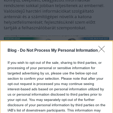
rendszerei sokkal jobban teljesítenek az embernél.
Valósidejű harctéri információkat szolgáltató
antennái és a számítógépei növelik a katona
helyzetfelismerését; fejlesztésüknél szem előtt
tartják a felhasználóbarát szempontokat.
Blog -
Do Not Process My Personal Information
If you wish to opt-out of the sale, sharing to third parties, or
processing of your personal or sensitive information for
targeted advertising by us, please use the below opt-out
section to confirm your selection. Please note that after your
opt-out request is processed you may continue seeing
interest-based ads based on personal information utilized by
us or personal information disclosed to third parties prior to
Az exoskeletonokra hasonlító egyenruha
your opt-out. You may separately opt-out of the further
megváltoztathatja az amerikai hadviselést. A
disclosure of your personal information by third parties on the
fejlesztésben több hollywoodi film, például a
IAB’s list of downstream participants. This information may