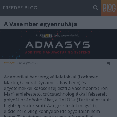
FREEDEE BLOG
A Vasember egyenruhája
ferenck
•
2014. július 23.
0
Az amerikai hadsereg vállalatokkal (Lockhead
Martin, General Dynamics, Raytheon) és
egyetemekkel közösen fejleszti a Vasemberre (Iron
Man) emlékeztető, csúcstechnológiákkal felszerelt
golyóálló védőöltözéket, a TALOS-t (Tactical Assault
Light Operator Suit). Az egész testet megvédi,
elődeinél elvileg könnyebb (de egyáltalán nem
könnyű), beépített, beágyazott informatikai