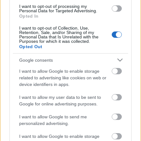
I want to opt-out of processing my
Personal Data for Targeted Advertising.
Opted In
I want to opt-out of Collection, Use,
Retention, Sale, and/or Sharing of my
Personal Data that Is Unrelated with the
Purposes for which it was collected.
Címkék:
film
sci-fi
animáció
Disney
Opted Out
Google consents
I want to allow Google to enable storage
related to advertising like cookies on web or
device identifiers in apps.
I want to allow my user data to be sent to
Google for online advertising purposes.
Ajánlott bejegyzések:
I want to allow Google to send me
personalized advertising.
A Formlabs hobbi célú műgyantákat
I want to allow Google to enable storage
dobott piacra