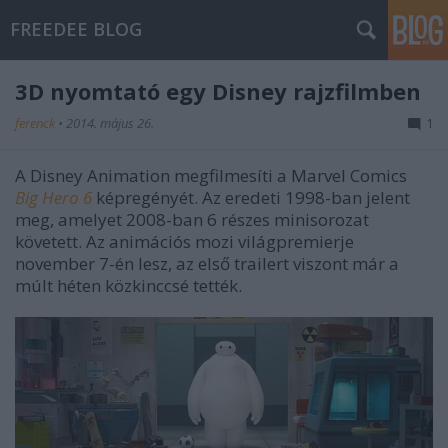
FREEDEE BLOG
3D nyomtató egy Disney rajzfilmben
ferenck
•
2014. május 26.
1
A Disney Animation megfilmesíti a Marvel Comics
Big Hero 6
képregényét. Az eredeti 1998-ban jelent
meg, amelyet 2008-ban 6 részes minisorozat
követett. Az animációs mozi világpremierje
november 7-én lesz, az első trailert viszont már a
múlt héten közkinccsé tették.