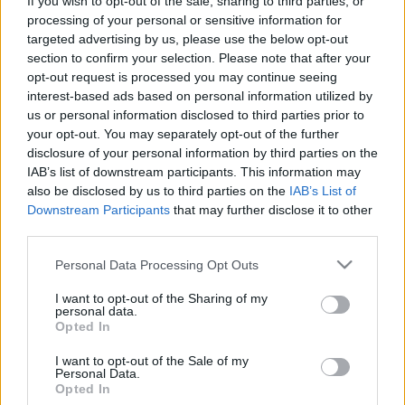
If you wish to opt-out of the sale, sharing to third parties, or
processing of your personal or sensitive information for
A film egyik tanulsága, hogy a 3D printing annyira
targeted advertising by us, please use the below opt-out
fontos tényező kezd lenni, hogy a közeljövőt
section to confirm your selection. Please note that after your
Hollywoodban sem tudják nélküle elképzelni. A
opt-out request is processed you may continue seeing
hétköznapokban ugyanolyan szerepet fog betölteni,
interest-based ads based on personal information utilized by
mint ma a számítógépek vagy holnap a robotok.
us or personal information disclosed to third parties prior to
your opt-out. You may separately opt-out of the further
disclosure of your personal information by third parties on the
IAB’s list of downstream participants. This information may
also be disclosed by us to third parties on the
IAB’s List of
Downstream Participants
that may further disclose it to other
third parties.
Please note that this website/app uses one or more Google
Personal Data Processing Opt Outs
services and may gather and store information including but
not limited to your visit or usage behaviour. You may click to
I want to opt-out of the Sharing of my
personal data.
grant or deny consent to Google and its third-party tags to
Opted In
use your data for below specified purposes in below Google
consent section.
I want to opt-out of the Sale of my
Personal Data.
Opted In