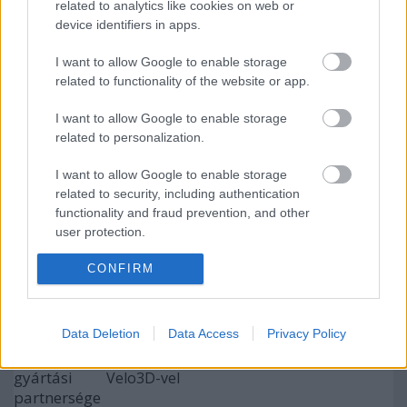
related to analytics like cookies on web or
device identifiers in apps.
I want to allow Google to enable storage
A COBOD piacra dobja a BOD3 3D
related to functionality of the website or app.
épületnyomtatót
I want to allow Google to enable storage
related to personalization.
Műholdfejlesztés INTAMSYS additív
I want to allow Google to enable storage
technológiákkal
related to security, including authentication
functionality and fraud prevention, and other
user protection.
Ellenáll-e a 3D nyomtatott volfrám egy
CONFIRM
atomreaktor extrém körülményeinek?
Data Deletion
Data Access
Privacy Policy
A SpaceX addítív gyártási partnersége a
Velo3D-vel