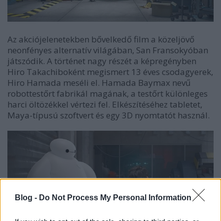
Az akciójelenetekben bővelkedő film a közeljövő
neonfényes alternatív világában, San Fransokyóban
játszódik. A történet nagy részét a képregényben
Hiro Takachiboként megismert 13 éves csodagyerek,
Hiro Hamada meséli el. Hamada Baymax nevű
robottestőrt fabrikál magának, a testőrt különleges
harci öltözékkel vértezi fel. Elkészítéséhez tabletet,
Maya-típusú szoftvert és egy 3D nyomtatót használ.
Blog -
Do Not Process My Personal Information