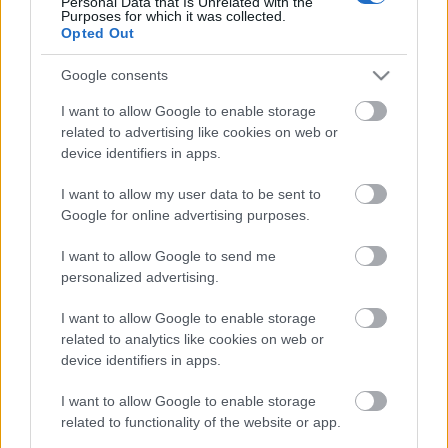
Personal Data that Is Unrelated with the
Purposes for which it was collected.
Címkék:
kütyü
óra
Kickstarter
Opted Out
Google consents
I want to allow Google to enable storage
related to advertising like cookies on web or
Ajánlott bejegyzések:
device identifiers in apps.
I want to allow my user data to be sent to
Az első 3D nyomtatott alkatrészek egy
közúti Ferrariban
Google for online advertising purposes.
I want to allow Google to send me
personalized advertising.
A Nano Dimension felvásárolja az első
hibrid, fém-kompozit nyomtatót
I want to allow Google to enable storage
bemutató Markforgedot
related to analytics like cookies on web or
device identifiers in apps.
I want to allow Google to enable storage
A 3D nyomtatás új lehetőségeket teremt
related to functionality of the website or app.
az in vitro megtermékenyítésben