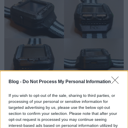
Blog -
Do Not Process My Personal Information
If you wish to opt-out of the sale, sharing to third parties, or
Az óra az oszcilloszkópok valamennyi funkciójával
processing of your personal or sensitive information for
rendelkezik, a prototípust 3D printeren készítették, a
targeted advertising by us, please use the below opt-out
jövőben Anzziani csökkenteni akarja a kütyü
section to confirm your selection. Please note that after your
méretét. Jelenleg a
Kickstarteren
igyekszik
opt-out request is processed you may continue seeing
támogatást szerezni a projekt folytatásához.
interest-based ads based on personal information utilized by