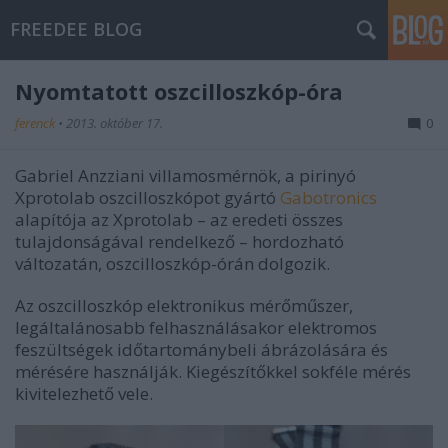
FREEDEE BLOG
Nyomtatott oszcilloszkóp-óra
ferenck
•
2013. október 17.
0
Gabriel Anzziani villamosmérnök, a pirinyó
Xprotolab oszcilloszkópot gyártó
Gabotronics
alapítója az Xprotolab – az eredeti összes
tulajdonságával rendelkező – hordozható
változatán, oszcilloszkóp-órán dolgozik.
Az oszcilloszkóp elektronikus mérőműszer,
legáltalánosabb felhasználásakor elektromos
feszültségek időtartománybeli ábrázolására és
mérésére használják. Kiegészítőkkel sokféle mérés
kivitelezhető vele.