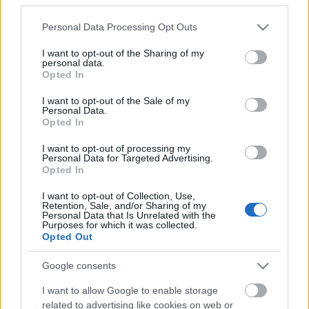
Please note that this website/app uses one or more Google
Personal Data Processing Opt Outs
services and may gather and store information including but
not limited to your visit or usage behaviour. You may click to
I want to opt-out of the Sharing of my
Címkék:
szoftver
CAD
3D Systems
personal data.
grant or deny consent to Google and its third-party tags to
Opted In
use your data for below specified purposes in below Google
consent section.
I want to opt-out of the Sale of my
Personal Data.
Opted In
Ajánlott bejegyzések:
I want to opt-out of processing my
Personal Data for Targeted Advertising.
Nikon SLM fémnyomtatóval bővít a
Opted In
ONE3D a repülőgép- és védelmi ipari
projektjeihez
I want to opt-out of Collection, Use,
Retention, Sale, and/or Sharing of my
Personal Data that Is Unrelated with the
Purposes for which it was collected.
Opted Out
Az FDA által jóváhagyott 3D nyomtatott
gerinc implantátumok
Google consents
I want to allow Google to enable storage
related to advertising like cookies on web or