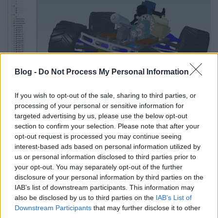
Blog -
Do Not Process My Personal Information
If you wish to opt-out of the sale, sharing to third parties, or
processing of your personal or sensitive information for
A heterogén célközönségnek (mérnökök, gyártók,
targeted advertising by us, please use the below opt-out
diákok, hobbi szinten érdeklődők) megfelelően a
section to confirm your selection. Please note that after your
szoftvercsomag három, személyi, professzionális és
opt-out request is processed you may continue seeing
szakértői változata szerezhető be. Mindegyik verziót
interest-based ads based on personal information utilized by
a potenciális felhasználók igényei és pénztárcája
us or personal information disclosed to third parties prior to
szerint alakították ki.
your opt-out. You may separately opt-out of the further
disclosure of your personal information by third parties on the
IAB’s list of downstream participants. This information may
A bétatesztelők visszajelzései egyértelműen
also be disclosed by us to third parties on the
IAB’s List of
pozitívak. Ha ki akarjuk próbálni,
itt
tehetjük meg.
Downstream Participants
that may further disclose it to other
third parties.