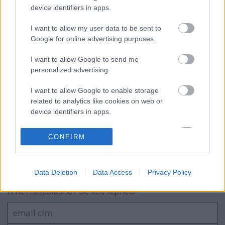
A SpaceX addítív gyártási partnersége a
device identifiers in apps.
Velo3D-vel
I want to allow my user data to be sent to
Google for online advertising purposes.
A Wabtec additív megoldása jelentősen
I want to allow Google to send me
növeli a vasúti áramszedők teljesítményét
personalized advertising.
I want to allow Google to enable storage
related to analytics like cookies on web or
Kolumbiában is nyomtatnak már
device identifiers in apps.
lakóházakat
I want to allow Google to enable storage
CONFIRM
related to functionality of the website or app.
I want to allow Google to enable storage
Szólj hozzá!
Data Deletion
Data Access
Privacy Policy
related to personalization.
A hozzászóláshoz be kell lépned!
I want to allow Google to enable storage
related to security, including authentication
functionality and fraud prevention, and other