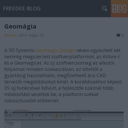
FREEDEE BLOG
Geomágia
ferenck
•
2013. május 16.
0
A 3D Systems
Geomagic Design
néven egyesített két
nemrég megszerzett szoftverplatformot, az Alibre-t
és a Geomagicet. Az új szoftvercsomag az alkotói
folyamat minden szakaszában, az ötlettől a
gyártásig használható, megfizethető árú CAD
tervezői megoldásokat kínál. A korábbiakhoz képest
35 új funkcióval bővült, a fejlesztők száznál több
módosítást vezettek be, a platform sokkal
robusztusabb elődeinél.